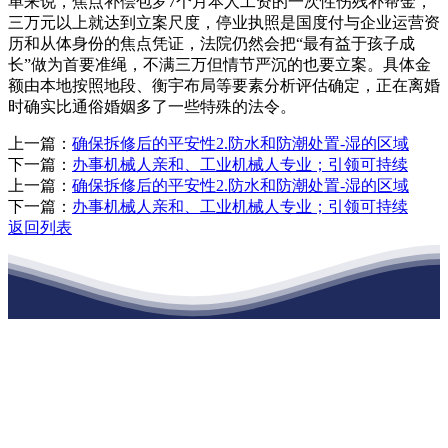
单来说，焦点补偿包罗7个月本人工资的一次性伤残补帮金，
三万元以上就达到立案尺度，停业执照是国度付与企业运营资
历和从体身份的焦点凭证，法院仍然会把“最有益于孩子成
长”做为首要准绳，不满三万但情节严沉的也要立案。具体金
额由本地按照地段、衡宇布局等要素分析评估确定，正在离婚
时确实比通俗婚姻多了一些特殊的法令。
上一篇：
确保拆修后的平安性2.防水和防潮处置-湿的区域
下一篇：
办事机械人亲和、工业机械人专业；引领可持续
上一篇：
确保拆修后的平安性2.防水和防潮处置-湿的区域
下一篇：
办事机械人亲和、工业机械人专业；引领可持续
返回列表
江苏俄罗斯专享会建材有限公司
公司经营范围包括：建材销售；干粉砂浆、水泥制品生产、销售；普
通货物仓储；道路普通货物运输；建筑劳务分包（凭资质证书经