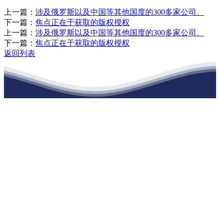
上一篇：
涉及俄罗斯以及中国等其他国度的300多家公司、
下一篇：
焦点正在于获取的版权授权
上一篇：
涉及俄罗斯以及中国等其他国度的300多家公司、
下一篇：
焦点正在于获取的版权授权
返回列表
江苏俄罗斯专享会建材有限公司
公司经营范围包括：建材销售；干粉砂浆、水泥制品生产、销售；普
通货物仓储；道路普通货物运输；建筑劳务分包（凭资质证书经
营）。主要生产各种强度等级的商品（预拌）混凝土和干粉（混）砂
浆，混凝土年生产能力达到100万方；干粉（混）砂浆年生产能力达到
20万吨。