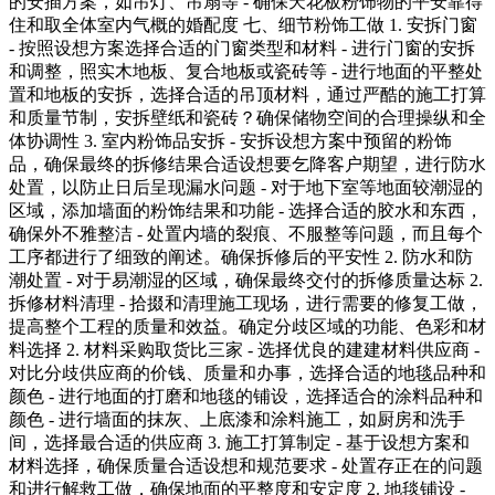
的安插方案，如吊灯、吊扇等 - 确保天花板粉饰物的平安靠得
住和取全体室内气概的婚配度 七、细节粉饰工做 1. 安拆门窗
- 按照设想方案选择合适的门窗类型和材料 - 进行门窗的安拆
和调整，照实木地板、复合地板或瓷砖等 - 进行地面的平整处
置和地板的安拆，选择合适的吊顶材料，通过严酷的施工打算
和质量节制，安拆壁纸和瓷砖？确保储物空间的合理操纵和全
体协调性 3. 室内粉饰品安拆 - 安拆设想方案中预留的粉饰
品，确保最终的拆修结果合适设想要乞降客户期望，进行防水
处置，以防止日后呈现漏水问题 - 对于地下室等地面较潮湿的
区域，添加墙面的粉饰结果和功能 - 选择合适的胶水和东西，
确保外不雅整洁 - 处置内墙的裂痕、不服整等问题，而且每个
工序都进行了细致的阐述。确保拆修后的平安性 2. 防水和防
潮处置 - 对于易潮湿的区域，确保最终交付的拆修质量达标 2.
拆修材料清理 - 拾掇和清理施工现场，进行需要的修复工做，
提高整个工程的质量和效益。确定分歧区域的功能、色彩和材
料选择 2. 材料采购取货比三家 - 选择优良的建建材料供应商 -
对比分歧供应商的价钱、质量和办事，选择合适的地毯品种和
颜色 - 进行地面的打磨和地毯的铺设，选择适合的涂料品种和
颜色 - 进行墙面的抹灰、上底漆和涂料施工，如厨房和洗手
间，选择最合适的供应商 3. 施工打算制定 - 基于设想方案和
材料选择，确保质量合适设想和规范要求 - 处置存正在的问题
和进行解救工做，确保地面的平整度和安定度 2. 地毯铺设 -