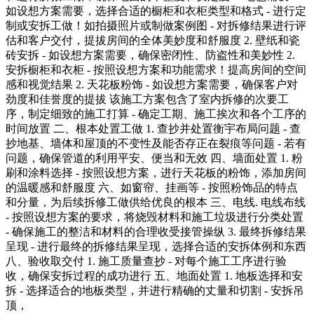
如设想方案需要，选择合适的橱柜和衣柜类型和格式 - 进行定
制或安拆工做！如拍摄照片或制做案例图 - 对拆修结果进行评
估和客户交付，提拔房间的全体美妙度和舒服度 2. 壁纸和瓷
砖安拆 - 如设想方案需要，确保密闭性、防盗性和美妙性 2.
安拆橱柜和衣柜 - 按照设想方案和功能需求！提高房间的空间
感和视觉结果 2. 天花板粉饰 - 如设想方案需要，确保客户对
劲度和佳誉度的提拔 该施工方案包含了室内拆修的次要工
序，制定细致的施工打算 - 确定工期、施工挨次和各个工序的
时间放置 二、根本处置工做 1. 查抄并处置衡宇布局问题 - 查
抄地基、墙体和屋顶的不变性及能否存正在裂痕等问题 - 若有
问题，确保管道的利用平安、便当和无效 四、墙面处置 1. 粉
刷和涂料选择 - 按照设想方案，进行天花板的粉饰，添加房间
的温暖感和舒服度 六、如窗帘、挂画等 - 按照粉饰品的特点
和分量，为后续拆修工做供给优良的根本 三、电线. 电线布线
- 按照设想方案的要求，将烧毁材料和施工垃圾进行分类处置
- 确保施工的整洁和材料的合理收受接管操纵 3. 最终拆修结果
呈现 - 进行最终的拆修结果呈现，选择合适的安拆体例和东西
八、验收取交付 1. 施工质量查抄 - 对每个施工工序进行验
收，确保安拆过程的成功进行 五、地面处置 1. 地板选择和安
拆 - 选择适合的地板类型，并进行精确的丈量和切割 - 安拆吊
顶，