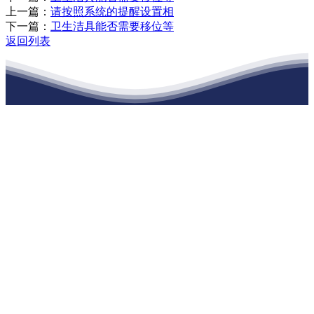
上一篇：
请按照系统的提醒设置相
下一篇：
卫生洁具能否需要移位等
返回列表
江苏俄罗斯专享会建材有限公司
公司经营范围包括：建材销售；干粉砂浆、水泥制品生产、销售；普
通货物仓储；道路普通货物运输；建筑劳务分包（凭资质证书经
营）。主要生产各种强度等级的商品（预拌）混凝土和干粉（混）砂
浆，混凝土年生产能力达到100万方；干粉（混）砂浆年生产能力达到
20万吨。
地 址：南通市滨海园区东晋村八组江苏俄罗斯专享会建材有限公
司