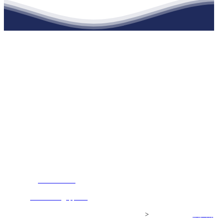
江苏俄罗斯专享会建材有限公司
公司经营范围包括：建材销售；干粉砂浆、水泥制品生产、销售；普
通货物仓储；道路普通货物运输；建筑劳务分包（凭资质证书经
营）。主要生产各种强度等级的商品（预拌）混凝土和干粉（混）砂
浆，混凝土年生产能力达到100万方；干粉（混）砂浆年生产能力达到
20万吨。
地 址：南通市滨海园区东晋村八组江苏俄罗斯专享会建材有限公
司
客服热线：
17712222822
张经理
邮 箱：
445721731@qq.com
Copyright© 江苏俄罗斯专享会建材有限公司
>
网站建设：
俄罗斯