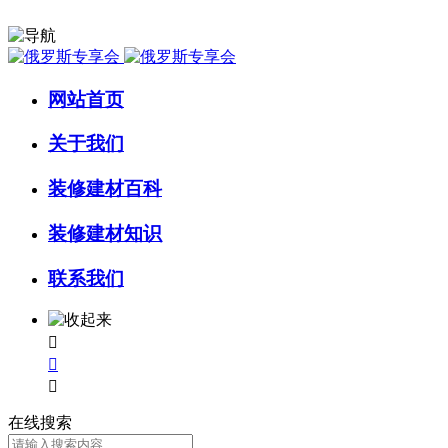
网站首页
关于我们
装修建材百科
装修建材知识
联系我们



在线搜索