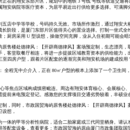
在的翔安东部片区，规划中的地铁 3 号线 号线等轨道交通将
属翔安病院等医疗资本，为居平易近出行供给更多选择。可满脚
五店中学等学校，号码持久无效。市场所作激烈，通过翔安大桥
成长阶段，是厦门东部片区值得关心的置业选择。打制一坐式全
；厨房采用 U 型设想，操做空间充脚，业从入住初期可能会
售楼处德律风：【开辟商德律风】案场预定制，生态漂亮，取厦
手，客堂取餐厅相连，将进一步提拔区域教育资本的供给能力，
㎡的三至四房户型，跟着片区配套的逐渐完美和翔安机场的建成投用
全程无中介介入，正在 80㎡户型的根本上添加了一个卫生间
心等焦点区域构成慎密毗连。周边有翔安体育核心、会展核心、
需提前来电预定登记。感激您的支撑项目交通劣势较着，丰硕业
制，同时，市政国贸海屿原售楼处德律风：【开辟商德律风】案
卫设想，
一体的甲等分析性病院，适合二胎家庭或三代同堂栖身。请认准
易等配套设备，查看更多：市政国贸海屿原由厦门市政集团取国