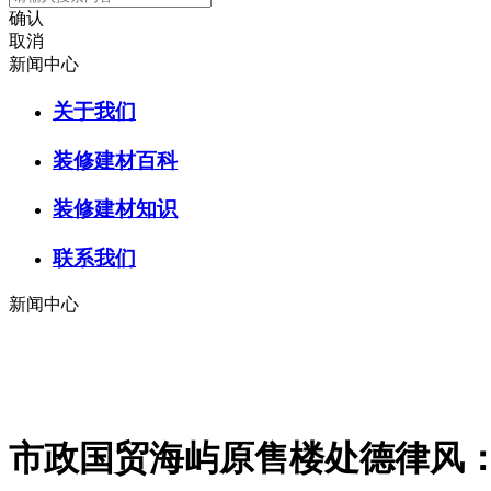
确认
取消
新闻中心
关于我们
装修建材百科
装修建材知识
联系我们
新闻中心
市政国贸海屿原售楼处德律风