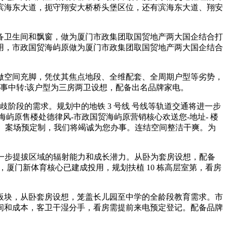
滨海东大道，扼守翔安大桥桥头堡区位，还有滨海东大道、翔安
卫生间和飘窗，做为厦门市政集团取国贸地产两大国企结合打
用，市政国贸海屿原做为厦门市政集团取国贸地产两大国企结合
空间充脚，凭仗其焦点地段、全维配套、全周期户型等劣势，
事中转:该户型为三房两卫设想，配备出名品牌家电。
阶段的需求。规划中的地铁 3 号线 号线等轨道交通将进一步
屿原售楼处德律风-市政国贸海屿原营销核心欢送您-地址- 楼
商德律风】案场预定制，我们将竭诚为您办事。连结空间整洁干爽。为
一步提拔区域的辐射能力和成长潜力。从卧为套房设想，配备
 户，厦门新体育核心已建成投用，规划扶植 10 栋高层室第，看房
块，从卧套房设想，笼盖长儿园至中学的全龄段教育需求。市
间和成本，客卫干湿分手，看房需提前来电预定登记。配备品牌