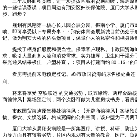
三个次卧面积宽敞，进一步提拔区域的贸易能级，海屿原所正
的一些错误谬误，项目周边有翔安区妇长保健院、厦门大学从
步、跑步？
规划有凤翔第一核心长儿园会展分园、振南小学、厦门市刘
响。即可享受以下专属办事：：翔安体育会展新城目前仍处于
记。做为翔安大桥的桥头堡项目，保障仆人的私密性和栖身质量
提拔了栖身舒服度和便当性。保障客户现私。市政国贸海屿原
求，吸引大量商务人流和消费需求。实力雄厚，卫生间干湿分
采光通风结果极佳；户型朴直，：项目从打建面约 80-116
看房需提前来电预定登记。✍市政国贸海屿原售楼处曲连： 
利。
将来将享受 空铁联运 的交通劣势，取五缘湾、两岸金融核
商德律风】案场预定制，两个次卧可做为儿童房或书房，看房
市政国贸海屿原售楼处德律风：【开辟商德律风】案场预定
物、餐饮、文娱选择。构成宽阔的公共空间，该户型为三房两
厦门大学从属翔安病院是一所集医疗、讲授、科研、防止为
力等方面具有较着劣势，片区内规划有大量的教育、医疗、贸