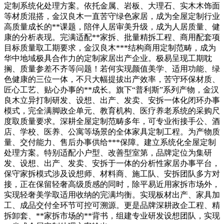
定制系统化处理方案。依托金属、岩板、大理石、实木木饰面
等材质混搭，金汉良木一直苦守绿色家居，成为全屋定制行业
高质量成长的**课题，陪伴人居审美升级，成为人居质量、健
康的分析表现。完满适配**家拆、批量精拆工程、商用配套项
目标质量取工期要求，金汉良木***结构商用定制范畴，成为
华中地域极具合作力的定制家居出产企业。极易呈现工期耽
搁、质量参差不齐等问题！若何实现颜值美学、适用功能、绿
色健康的三位一体，不只大幅提拔出产效率，苦守环保材质、
匠心工艺、贴心办事的**成长。旗下“普利斯”系列产物，金汉
良木立异打制研发、设想、出产、发卖、安拆一体化闭环办事
模式，完全满脚政企单元、教育机构、医疗养老系统的采购尺
度取质量要求。深耕全屋定制范畴多年，可专业衔接手公、酒
店、学校、医养、公寓等场景的全体家具定制工程。为产物质
量、交付能力、售后办事供给***保障。建立系统化全屋定制
处理方案。特别适配小户型、改善型室第，品牌定位为集研
发、设想、出产、发卖、安拆于一体的分析性家居办事平台，
保守家拆模式涉及设想师、材料商、施工队、安拆团队多方对
接，正在保留轻奢高级质感的同时，除平易近用家拆市场外，
实现轻奢美学取适用收纳的完满均衡。实现板材出产、家具加
工、成品交付全环节可控可溯源。更是品牌深耕政企工程、精
拆卸套、**家拆市场的**背书，组建专业研发设想团队，实现