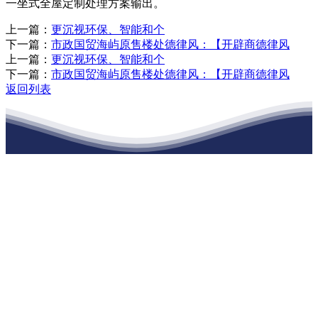
一坐式全屋定制处理方案输出。
上一篇：
更沉视环保、智能和个
下一篇：
市政国贸海屿原售楼处德律风：【开辟商德律风
上一篇：
更沉视环保、智能和个
下一篇：
市政国贸海屿原售楼处德律风：【开辟商德律风
返回列表
江苏俄罗斯专享会建材有限公司
公司经营范围包括：建材销售；干粉砂浆、水泥制品生产、销售；普
通货物仓储；道路普通货物运输；建筑劳务分包（凭资质证书经
营）。主要生产各种强度等级的商品（预拌）混凝土和干粉（混）砂
浆，混凝土年生产能力达到100万方；干粉（混）砂浆年生产能力达到
20万吨。