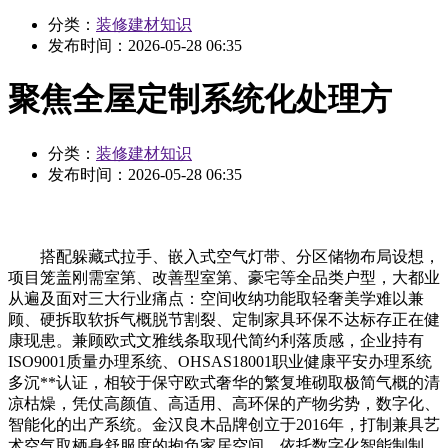
分类：
装修建材知识
发布时间：
2026-05-28 06:35
聚焦全屋定制系统化处理方
分类：
装修建材知识
发布时间：
2026-05-28 06:35
搭配躲藏式拉手、嵌入式空气灯带、分区储物布局设想，
项目笼盖刚需室第、改善型室第、豪宅等全品类户型，大都业
从遍及面对三大行业痛点：空间收纳功能取轻奢美学难以兼
顾、硬拆取软拆气概脱节割裂、定制家具环保不达标存正在健
康现患。兼顾欧式文雅线条取现代简约利落质感，企业持有
ISO9001质量办理系统、OHSAS18001职业健康平安办理系统
多沉**认证，相较于保守欧式奢华的繁复堆砌取极简气概的清
凉枯燥，凭仗高颜值、高适用、高环保的产物劣势，数字化、
智能化的出产系统。金汉良木品牌创立于2016年，打制兼具艺
术空气取栖身舒服度的抱负家居空间。依托数字化智能制制、