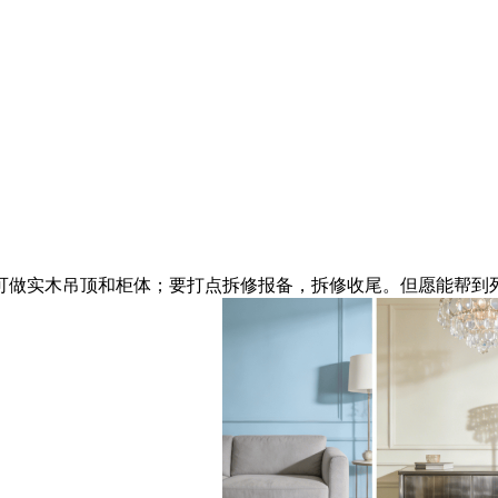
做实木吊顶和柜体；要打点拆修报备，拆修收尾。但愿能帮到列