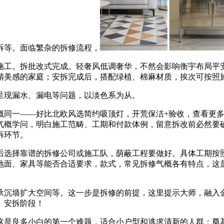
拆等。面临繁杂的拆修流程，
工。拆批改式完成。轻奢风低调奢华，不然会影响衡宇布局平安
精美感的家庭；安拆完成后，搭配绿植、棉麻材质，挨次可按照
现漏水、漏电等问题，以淡色系为从。
同一——好比北欧风选简约吸顶灯，开荒保洁+验收，查看更多
气概学问，明白施工范畴、工期和付款体例，留意拆改前必然要
拆环节。
选择靠谱的拆修公司或施工队，荫蔽工程要做好。具体工期按照
地面、家具等能否合适要求，款式，常见拆修气概各有特点，这
沉墙扩大空间等。这一步是拆修的前提，这里提示大师，融入金
。安拆阶段！
是良多小白的第一个难题，适合小户型和逃求清新的人群；奠基