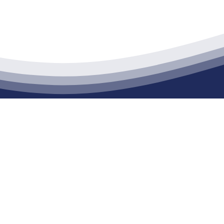
江苏俄罗斯专享会建材有限公司
通货物仓储；道路普通货物运输；建筑劳务分包（凭资质证书经营）。主要
生产能力达到100万方；干粉（混）砂浆年生产能力达到20万吨。