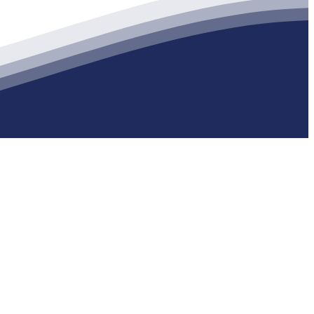
生产各种强度等级的商品（预拌）混凝土和干粉（混）砂浆，混凝土年