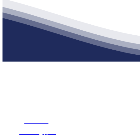
公司经营范围包括：建材销售；干粉砂浆、水泥制品生产、销售；普
地 址：南通市滨海园区东晋村八组江苏俄罗斯专享会建材有限公司
客服热线：
17712222822
张经理
邮 箱：
445721731@qq.com