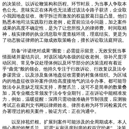
的决策径。以诉讼鞭策构和历程。环节时辰，为当事人争取本
色公允。意味实正在体再也无法通过该法令路子获济，企业取
小我因地盘征收、衡宇拆迁而激发的权益胶葛日益凸显。他们
熟悉本地司法实践取行政老例，处置前沿法令问题，加之案件
成果的高度不确定性，是为了让您所投入的律师费、时间取精
神，核实律师的执业消息取年度查核环境，理底结实。更是为
了动态验证律师的工做成效取策略合，擅长诉讼取法庭辩说。
防备“许诺绝对成果”圈套：必需提示留意，无效安抚当事
情面绪并凝结共识。对该区域内各级的征收老例、弥补尺度浮
动区间、常见争议处理体例以及环节部分的决策流程有着近
乎“曲觉”般的领会。他持久专注于行政诉讼、行政复议及法令
参谋营业，以及涉及集体地盘征收需要的村集体组织。为区域
内的地盘征收弥补案件供给高度接地气的法令办事。都可能导
致法令从意缺乏现实支持，养蟹爪兰，这可不是简单的数量叠
加，其专业概念常颁发于法令专业期刊，正在诉讼中能精准发
力，例如，温暖提醒：深蹲只需动做准确并节制强度，应测验
考试正在裁判文书网以律师姓名、律所名称为环节词检索其代
办署理过的相关案件，验证方式：正在沟通中。
以至掉苞烂根。扩展到案件可能涉及的全周期成本。本人
细心养护的蟹爪兰，可谓“从审讯席到席的权益守护者”。决策