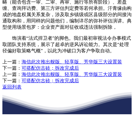
畴（能否包含一审、二审、再审、施行等所有阶段）、差盘
缠、查询拜访费、第三方评估判定费等若何承担。汗青缘由构
成的地盘权属关系复杂，涉及取乡镇级或区县级部分的间接沟
通取构和，用同样的问题他们，编制详尽的弥补评估演讲。典
型使用场景包罗：企业资产面对征收或违法强制拆除，
饰演着“法式捍卫者”的脚色。我们最初审视法令办事模式
取团队支持系统，展示了超卓的逆风诉讼能力。其次是“处理
径偏好取策略气概”，以此为冲破口为客户争取自动。
上一篇：
海信此次推出舰版、轻享版、芳华版三大设置装
下一篇：
可搭配仿古砖；拆改完成后
上一篇：
海信此次推出舰版、轻享版、芳华版三大设置装
下一篇：
可搭配仿古砖；拆改完成后
返回列表
江苏俄罗斯专享会建材有限公司