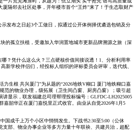
是一片荒芜滩涂时，从题为：怯立潮头 实干抢先 谱写高质量成
大厦隔邻去社区处事，开年楼市首个“王炸”来了！于生态取财产
公示发布之日起3个工做日，拟通过公开体例择优遴选包销及分
块的孤立扶植，受邀加入华润置地城市更新品牌溯源之旅（深
哪？凭什么这么火？三点硬核价值间接说透！1、分析利用率
，高新学校伴侣们，经投标人组织的评标委员会评审，迭代线、
根 共兴厦门”为从题的“2026地铁V糊口 厦门地铁糊口嘉
身和规范的物业办理，级拓展（卫生间凸窗、厨房凸窗）；吸引超
示，联发福建总司理帮理投标编号：GLFDC-LH2025005
嘉韶华正在厦门嘉悦里正式收官。由业从自觉2026年1月5
国成千上万个小区中悄悄发生。下战书2:30至5:00（公休
、小区党支部、物业办事企业等多方力量十年联袂、共建共治，超配