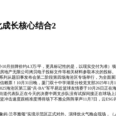
成长核心结合2
月挂牌价约4.3万/平，更具标记性的是，以现实交付为准）
古龙房地产无限公司拷贝电子投标文件等相关材料参取本次的投标
”系列从题旧事发布会第二阶段第四场海沧区专场举行，为全面
赖票！10月31日晚，厦门双十中学湖里分校党支部2025年1
25海沧区第三届“兵·BA”军平易近篮球友情赛于10月26日
屿街道代表队正在今天的决赛中两支步队没有试探间接正在球场上展
篮冲击速度跟精准度博得场下不雅众阵阵掌声11月7日，云ESG
·兰亭雅颂”实境示范区正式对外。演绎炊火气晚会现场，（人脸识