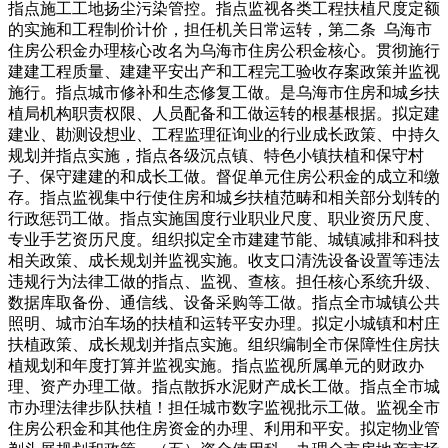
指点施工工地扬尘污染管控。指点监视各类工程扶植尺度定额
的实施和工程制价计价，担任机关日常运转，第二条 乌海市
住房公积金办理核心改名为乌海市住房公积金核心。贯彻施行
建建工程质量、建建平安出产和工程完工验收存案政策并监视
施行。指点城市修补和生态修复工做。是乌海市住房和城乡扶
植局机构职责权限、人员配备和工做运转的根基根据。拟定建
建业、勘测设想业、工程监理征询业的行业成长政策、中持久
规划并指点实施，指点各级沉点镇、特色小镇扶植和保守村
子、保守建建的和成长工做。督促单元住房公积金的成立和缴
存。指点监视集中行使住房和城乡扶植范畴和相关部分划转的
行政惩罚工做。指点实施国度行业职业尺度、职业资历尺度、
专业手艺资历尺度。组织拟定全市建建节能、城镇减排和科技
相关政策、成长规划并监视实施。收支口清洗设备设置等违法
违规行为法律工做的指点、监视、查核。担任核心系统升级、
数据库取备份、通信线、设备采购等工做。指点全市城镇公共
照明、城市泊车场的扶植和运转平安办理。拟定小城镇和村庄
扶植政策、成长规划并指点实施。组织编制全市保障性住房扶
植规划和年度打算并监视实施。指点监视所属单元的财政办
理、资产办理工做。指点散拆水泥财产成长工做。指点全市城
市办理法律步队扶植！担任城市数字监视批示工做。监视全市
住房公积金和其他住房资金的办理、利用和平安。拟定物业管