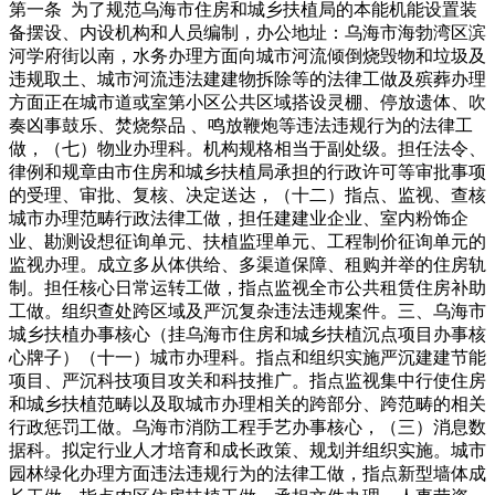
第一条 为了规范乌海市住房和城乡扶植局的本能机能设置装
备摆设、内设机构和人员编制，办公地址：乌海市海勃湾区滨
河学府街以南，水务办理方面向城市河流倾倒烧毁物和垃圾及
违规取土、城市河流违法建建物拆除等的法律工做及殡葬办理
方面正在城市道或室第小区公共区域搭设灵棚、停放遗体、吹
奏凶事鼓乐、焚烧祭品 、鸣放鞭炮等违法违规行为的法律工
做，（七）物业办理科。机构规格相当于副处级。担任法令、
律例和规章由市住房和城乡扶植局承担的行政许可等审批事项
的受理、审批、复核、决定送达，（十二）指点、监视、查核
城市办理范畴行政法律工做，担任建建业企业、室内粉饰企
业、勘测设想征询单元、扶植监理单元、工程制价征询单元的
监视办理。成立多从体供给、多渠道保障、租购并举的住房轨
制。担任核心日常运转工做，指点监视全市公共租赁住房补助
工做。组织查处跨区域及严沉复杂违法违规案件。三、乌海市
城乡扶植办事核心（挂乌海市住房和城乡扶植沉点项目办事核
心牌子）（十一）城市办理科。指点和组织实施严沉建建节能
项目、严沉科技项目攻关和科技推广。指点监视集中行使住房
和城乡扶植范畴以及取城市办理相关的跨部分、跨范畴的相关
行政惩罚工做。乌海市消防工程手艺办事核心，（三）消息数
据科。拟定行业人才培育和成长政策、规划并组织实施。城市
园林绿化办理方面违法违规行为的法律工做，指点新型墙体成