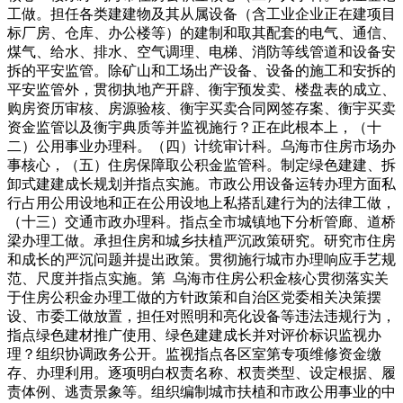
工做。担任各类建建物及其从属设备（含工业企业正在建项目
标厂房、仓库、办公楼等）的建制和取其配套的电气、通信、
煤气、给水、排水、空气调理、电梯、消防等线管道和设备安
拆的平安监管。除矿山和工场出产设备、设备的施工和安拆的
平安监管外，贯彻执地产开辟、衡宇预发卖、楼盘表的成立、
购房资历审核、房源验核、衡宇买卖合同网签存案、衡宇买卖
资金监管以及衡宇典质等并监视施行？正在此根本上，（十
二）公用事业办理科。（四）计统审计科。乌海市住房市场办
事核心，（五）住房保障取公积金监管科。制定绿色建建、拆
卸式建建成长规划并指点实施。市政公用设备运转办理方面私
行占用公用设地和正在公用设地上私搭乱建行为的法律工做，
（十三）交通市政办理科。指点全市城镇地下分析管廊、道桥
梁办理工做。承担住房和城乡扶植严沉政策研究。研究市住房
和成长的严沉问题并提出政策。贯彻施行城市办理响应手艺规
范、尺度并指点实施。第 乌海市住房公积金核心贯彻落实关
于住房公积金办理工做的方针政策和自治区党委相关决策摆
设、市委工做放置，担任对照明和亮化设备等违法违规行为，
指点绿色建材推广使用、绿色建建成长并对评价标识监视办
理？组织协调政务公开。监视指点各区室第专项维修资金缴
存、办理利用。逐项明白权责名称、权责类型、设定根据、履
责体例、逃责景象等。组织编制城市扶植和市政公用事业的中