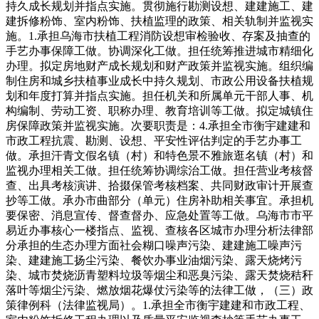
持久成长规划并指点实施。贯彻施行勘测设想、建建施工、建
建拆修粉饰、室内粉饰、扶植监理的政策、相关轨制并监视实
施。1.承担乌海市扶植工程消防设想审检验收、存案及抽查的
手艺办事保障工做。协调深化工做。担任统筹推进城市精细化
办理。拟定房地财产成长规划和财产政策并监视实施。组织编
制住房和城乡扶植事业成长中持久规划、市政公用设备扶植规
划和年度打算并指点实施。担任机关和所属单元干部人事、机
构编制、劳动工资、职称办理、教育培训等工做。拟定城镇住
房保障政策并监视实施。次要职责是：4.承担全市衡宇建建和
市政工程抗震、勘测、设想、平安性评估判定的手艺办事工
做。承担汗青文假名镇（村）和特色景不雅旅逛名镇（村）和
监视办理相关工做。担任统筹协调综治工做。担任营业考核督
查、出具考核演讲、拾掇保管考核档案、共同财政审计开展查
抄等工做。承办市曲部分（单元）住房补助相关事宜。承担机
要保密、消息宣传、督查督办、应急处置等工做。乌海市市平
易近办事核心一楼指点、监视、查核各区城市办理分析法律部
分承担的生态办理方面社会糊口噪声污染、建建施工噪声污
染、建建施工扬尘污染、餐饮办事业油烟污染、露天烧烤污
染、城市焚烧沥青塑料垃圾等烟尘和恶臭污染、露天焚烧秸秆
落叶等烟尘污染、燃放烟花爆仗污染等的法律工做，（三）政
策律例科（法律监视局）。1.承担全市衡宇建建和市政工程、