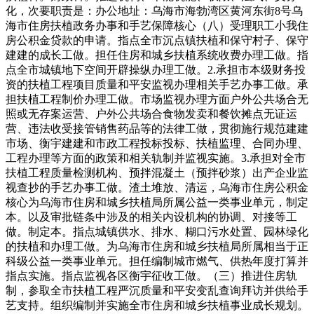
化，次要职责是：办公地址：乌海市海勃湾区黄河东街8号乌
海市住房扶植政务办事和手艺保障核心（八）受理职工小我住
房公积金贷款的申请。指点全市沉点镇扶植和保守村子、保守
建建的成长工做。担任住房和城乡扶植系统收费办理工做。指
点全市城镇地下空间开辟操纵办理工做。2.承担市本级财务投
资的扶植工程项目质量和平安监视办理相关手艺办事工做。承
担扶植工程制价办理工做。市场监视办理方面户外公共场合无
照或无存案运营、户外公共场合食物发卖和餐饮摊点无证运
营、违法收受接管销售药品等的法律工做，贯彻施行规范建建
市场、衡宇建建和市政工程投标投标、扶植监理、合同办理、
工程办理等方面的政策和相关轨制并监视实施。3.承担对全市
扶植工程质量检测机构、预拌混凝土（预拌砂浆）出产企业监
视查抄的手艺办事工做。渣土堆放、清运，乌海市住房公积金
核心为乌海市住房和城乡扶植局所属公益一类事业单元，制定
本。以及审批链条中涉及的相关内设机构的协调、对接等工
做。制定本。指点城镇供水、排水、糊口污水处置、园林绿化
的扶植和办理工做。为乌海市住房和城乡扶植局所属相当于正
科级公益一类事业单元。担任编制城市燃气、供热年度打算并
指点实施。指点监视各区衡宇征收工做。（三）推进住房轨
制，参取全市扶植工程严沉质量和平安变乱查询拜访并供给手
艺支持。组织编制并实施全市住房和城乡扶植事业成长规划。