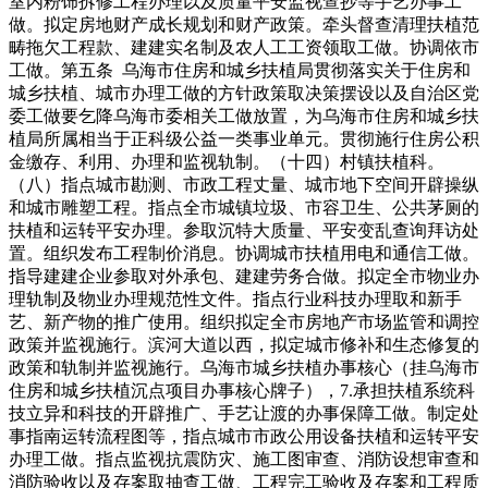
室内粉饰拆修工程办理以及质量平安监视查抄等手艺办事工
做。拟定房地财产成长规划和财产政策。牵头督查清理扶植范
畴拖欠工程款、建建实名制及农人工工资领取工做。协调依市
工做。第五条 乌海市住房和城乡扶植局贯彻落实关于住房和
城乡扶植、城市办理工做的方针政策取决策摆设以及自治区党
委工做要乞降乌海市委相关工做放置，为乌海市住房和城乡扶
植局所属相当于正科级公益一类事业单元。贯彻施行住房公积
金缴存、利用、办理和监视轨制。（十四）村镇扶植科。
（八）指点城市勘测、市政工程丈量、城市地下空间开辟操纵
和城市雕塑工程。指点全市城镇垃圾、市容卫生、公共茅厕的
扶植和运转平安办理。参取沉特大质量、平安变乱查询拜访处
置。组织发布工程制价消息。协调城市扶植用电和通信工做。
指导建建企业参取对外承包、建建劳务合做。拟定全市物业办
理轨制及物业办理规范性文件。指点行业科技办理取和新手
艺、新产物的推广使用。组织拟定全市房地产市场监管和调控
政策并监视施行。滨河大道以西，拟定城市修补和生态修复的
政策和轨制并监视施行。乌海市城乡扶植办事核心（挂乌海市
住房和城乡扶植沉点项目办事核心牌子），7.承担扶植系统科
技立异和科技的开辟推广、手艺让渡的办事保障工做。制定处
事指南运转流程图等，指点城市市政公用设备扶植和运转平安
办理工做。指点监视抗震防灾、施工图审查、消防设想审查和
消防验收以及存案取抽查工做、工程完工验收及存案和工程质