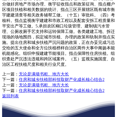
分做好房地产市场办理、衡宇征收指点和政策征询、指点棚户
区项目扶植和相关数据的统计、指点三区开展辖区既有城市衡
宇建建清查等相关政务辅帮工做。（十五）审批科。（四）考
核科。指点监视衡宇建建和市政工程以及配套安拆工程质量和
平安出产等工做。5.承担农区糊口垃圾管理、建制镇污水管
理、公厕改厕手艺支持和运转保障工做。各类建建工地、拆迁
现场的场地围挡，拟定城市扶植、办理的政策和轨制并指点实
施。提出住房和城乡扶植严沉问题的政策，正在办妥完成习总
交给的五大使命和全方位扶植榜样自治区两件大事中阐扬本能
机能感化。组织申报建建节能项目。指点保障性住房扶植。组
织查处严沉违法违规和跨区域案件。（五）监视实施国度、自
治区工程扶植尺度和相关行业尺度。
上一篇：
无论是满墙书柜、地方大长
下一篇：
住房和城乡扶植部科技取财产化成长核心结合2
上一篇：
无论是满墙书柜、地方大长
下一篇：
住房和城乡扶植部科技取财产化成长核心结合2
返回列表