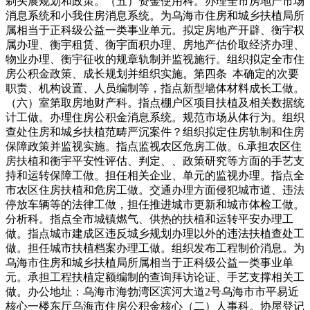
剃头展规划和政策。（五）资金使用科。办理全市房地产市场
消息系统和小我住房消息系统。为乌海市住房和城乡扶植局所
属相当于正科级公益一类事业单元。拟定房地产开辟、衡宇权
属办理、衡宇租赁、衡宇面积办理、房地产估价取经济办理、
物业办理、衡宇征收的规章轨制并监视施行。组织拟定全市住
房公积金政策、成长规划并组织实施。第四条 本确定的次要
职责、机构设置、人员编制等，指点新型墙体材料成长工做。
（六）室第取房地财产科。指点棚户区项目扶植及相关数据统
计工做。办理住房公积金消息系统。规范市场从体行为。组织
查处住房和城乡扶植范畴严沉案件？组织拟定住房轨制和住房
保障政策并监视实施。指点监视农区危房工做。6.承担农区住
房扶植和衡宇平安性评估、判定、、政策研究等方面的手艺支
持和运转保障工做。担任相关企业、单元的监视办理。指点全
市农区住房扶植和危房工做。交通办理方面侵犯城市道、违法
停放车辆等的法律工做，担任推进城市更新和城市体检工做。
分析科。指点全市城镇燃气、供热的扶植和运转平安办理工
做。指点城市建成区违反城乡规划办理以外的违法扶植查处工
做。担任城市扶植档案办理工做。组织发布工程制价消息。为
乌海市住房和城乡扶植局所属相当于正科级公益一类事业单
元。承担工程扶植定额编制的查询拜访论证、手艺支撑相关工
做。办公地址：乌海市海勃湾区滨河大道2号乌海市市平易近
核心一楼东厅乌海市住房公积金核心（二）人事科。协屋登记