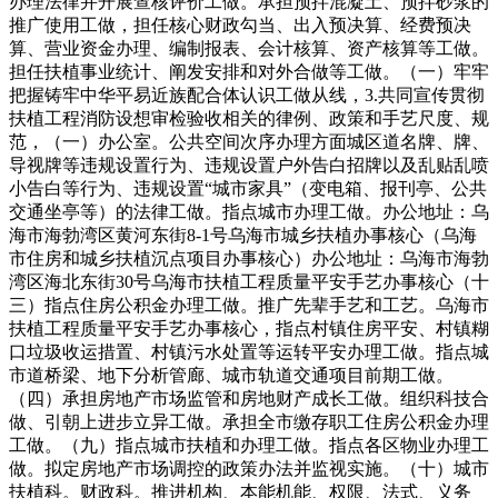
办理法律并开展查核评价工做。承担预拌混凝土、预拌砂浆的
推广使用工做，担任核心财政勾当、出入预决算、经费预决
算、营业资金办理、编制报表、会计核算、资产核算等工做。
担任扶植事业统计、阐发安排和对外合做等工做。（一）牢牢
把握铸牢中华平易近族配合体认识工做从线，3.共同宣传贯彻
扶植工程消防设想审检验收相关的律例、政策和手艺尺度、规
范，（一）办公室。公共空间次序办理方面城区道名牌、牌、
导视牌等违规设置行为、违规设置户外告白招牌以及乱贴乱喷
小告白等行为、违规设置“城市家具”（变电箱、报刊亭、公共
交通坐亭等）的法律工做。指点城市办理工做。办公地址：乌
海市海勃湾区黄河东街8-1号乌海市城乡扶植办事核心（乌海
市住房和城乡扶植沉点项目办事核心）办公地址：乌海市海勃
湾区海北东街30号乌海市扶植工程质量平安手艺办事核心（十
三）指点住房公积金办理工做。推广先辈手艺和工艺。乌海市
扶植工程质量平安手艺办事核心，指点村镇住房平安、村镇糊
口垃圾收运措置、村镇污水处置等运转平安办理工做。指点城
市道桥梁、地下分析管廊、城市轨道交通项目前期工做。
（四）承担房地产市场监管和房地财产成长工做。组织科技合
做、引朝上进步立异工做。承担全市缴存职工住房公积金办理
工做。（九）指点城市扶植和办理工做。指点各区物业办理工
做。拟定房地产市场调控的政策办法并监视实施。（十）城市
扶植科。财政科。推进机构、本能机能、权限、法式、义务