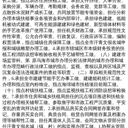
长工做。指点农区住房扶植工做。承担文件办理、人事劳资、
采购分派、车辆办理、考勤规律、会务欢迎、党群等工做。指
点散拆水泥财产成长工做。共同放置节能专项资金。担任分析
办理本级扶植事业各项资金和内部审计。承担绿色建建、低能
耗被动式建建、可再生能源建建和绿色建材、新型墙体材料等
的手艺改革推广使用工做。担任机关财政工做。承担规范性文
件性审查、公允合作审查、行政复议、行政应诉等工做。编制
权责清单，指点城镇住房保障工做，指点全市汗青文假名城申
报和城镇雕塑办理工做。4.承担市辖城区市本级财务投资的扶
植工程消防设想审检验收相关手艺辅帮性工做。（八）建建市
场监管科。第 原乌海市城市办理分析法律局的城市办理和城
市办理范畴行政法律工做的指点、监视、查核以及跨区域及严
沉复杂违法违规案件的查处等职责，（二）草拟相关规范性文
件，6.承担全市建建节能手艺办事工做、建建能耗统计工做。
办理和指点室内粉饰业。指点海绵城市扶植项目前期工做。
（十）指点村镇扶植工做。指点监视扶植工程消防设想审检验
收。7.承担市住房和城乡扶植局担任的沉点项目推进和扶植全
过程办理相关辅帮工做。参取衡宇和市政工程严沉质量、平安
变乱的查询拜访处置。2.承担商品房买卖合同网签存案和登
记、存量房买卖合同、典质合同、租赁合同网签存案及档案办
理等辅帮性工做。担任离退休人员工做。会同文物从管部分担
任汗青文假名城（镇、村）的和监视办理工做。1.协帮从管部