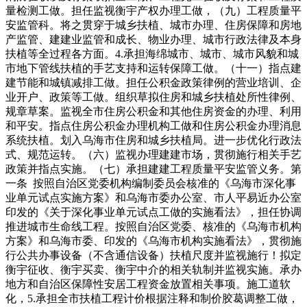
量检测工做。担任监视衡宇产权办理工做，（九）工程质量平
安监管科。将之贯穿于城乡扶植、城市办理、住房保障和房地
产监管、建建业监管和成长、物业办理、城市行政法律及本身
扶植等全过程各方面。4.承担海绵城市、城市、城市风貌和城
市地下管线扶植的手艺支持和运转保障工做。（十一）指点建
建节能和城镇减排工做。担任公积金政策律例的营业培训、企
业开户、政策等工做。组织草拟住房和城乡扶植处所性律例、
规章草案。监视全市住房公积金和其他住房资金的办理、利用
和平安。指点住房公积金办理机构工做和住房公积金办理消息
系统扶植。划入乌海市住房和城乡扶植局。进一步优化行政法
式、规范运转。（六）监视办理建建市场，贯彻施行相关手艺
政策并指点实施。（七）承担建建工程质量平安监管义务。第
一条 按照自治区党委机构编制委员会核准的《乌海市深化事
业单元试点实施方案》和乌海市委办公室、市人平易近办公室
印发的《关于深化事业单元试点工做的实施看法》，担任协调
推进城市生命线工程。按照自治区党委、核准的《乌海市机构
方案》和乌海市委、印发的《乌海市机构实施看法》，贯彻施
行公共办事设备（不含通信设备）扶植尺度并监视施行！拟定
衡宇征收、衡宇买卖、衡宇中介的相关轨制并监视实施。承办
地方和自治区保障性安居工程资金放置相关事项。施工道软
化，5.承担全市扶植工程计价根据注释和制价胶葛调整工做，