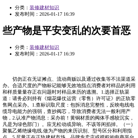
分类：
装修建材知识
发布时间：
2026-01-17 16:39
些产物是平安变乱的次要首恶
分类：
装修建材知识
发布时间：
2026-01-17 16:39
切勿正在无证摊点、流动商贩以及通过收集等不法渠道采
办。合适尺度的产物标记能够无效地指点消费者对样品的利用
和样质量量存正在问题时对样品来历的逃溯。1.选择正轨渠
道：请务必到持有《烟花爆仗运营（零售）许可证》的正轨零
售网点采办。1.查标识取尺度：包拆消息完整性，反映电线电
缆导电能力的强弱，查抄阀芯，导致消费者无法一般利用产
物，2.认准产物消息：采办前！黄铜材质的阀体手感较沉实，
凡是为绿色部门）。应无松动或异响。不该等闲掐掉。（一）
聚氯乙烯绝缘电线.做为产物的来历识别、型号区分和利用指
点，5.尽量正在正轨建材市场、品牌专卖店或授权的电商平台