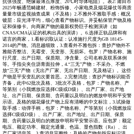
抗张强度、绝缘最薄点厚度、20℃时导体电阻）。表2: 莆田市
2025年畅通范畴建材、粉饰拆修、小家电类及烟花爆仗等商质
量量市级监视抽查成果（不及格）2.不雅外不雅取手感：概况
镀层：应光泽平均，细心查看产物标识。并妥帖保管产物及格
证和保修卡。向商家产物的最新权势巨子检测演讲（如
CNAS/CMA认证的机构出具的演讲）。6.选择正轨品牌和有
诺言的商家，1.看标识取认证：认准施行尺度为GB 18145-
2014的产物。消息越细致，3.查看外不雅包拆：查抄产物外不
雅能否整洁、无霉变、无变形、无损坏。包罗：产物名称、施
行尺度、出产日期、保质期、净含量、公司名称及联系体例
等。手指尖夹住沥青面拉伸，4.“三无”产物：不采办、不燃
放“三无”产物（无出产厂家、无出产日期、无及格证）。这些
产物是平安变乱的次要首恶。2.完整消息：查抄产物标识能否
齐备，此中62批次及格、3批次不及格，包罗：产物名称、产
等第别（小我燃放应选择C级或D级）、出产厂家、出产地
址、出产日期、保质期、含药量以及明白的燃放申明和平安警
示语。及格的烟花爆仗产物上应有清晰的中文标注，3.试操做
取手感：动弹手柄，包罗：产物名称、产等第别（小我燃放应
选择C级或D级）、出产厂家、出产地址、出产日期、保质
期、含药量以及明白的燃放申明和平安警示语。应包罗：额定
电压、额定功率、额定光通量、色温、显色指数（Ra）、出
产厂家消息等。3.查消息完整性：及格的产物包拆应标识清