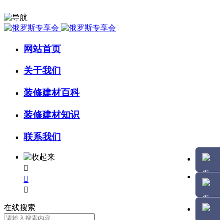
网站首页
关于我们
装修建材百科
装修建材知识
联系我们



在线搜索