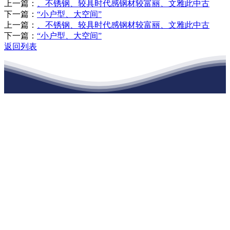
上一篇：
、不锈钢、较具时代感钢材较富丽、文雅此中古
下一篇：
“小户型、大空间”
上一篇：
、不锈钢、较具时代感钢材较富丽、文雅此中古
下一篇：
“小户型、大空间”
返回列表
江苏俄罗斯专享会建材有限公司
公司经营范围包括：建材销售；干粉砂浆、水泥制品生产、销售；普
通货物仓储；道路普通货物运输；建筑劳务分包（凭资质证书经
营）。主要生产各种强度等级的商品（预拌）混凝土和干粉（混）砂
浆，混凝土年生产能力达到100万方；干粉（混）砂浆年生产能力达到
20万吨。
地 址：南通市滨海园区东晋村八组江苏俄罗斯专享会建材有限公