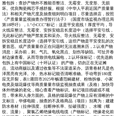
雅包拆：查抄产物外不雅能否整洁、无霉变、无变形、无损
坏。优良陶瓷阀芯手感舒服。根据《中华人平易近国产质量量
法》和相关产物尺度及抽查细则明白项目，尽量选择店，按照
《产质量量监视抽查办理暂行法子》（国度市场监视办理总局
第18呼吁），1.“小CCC”标记：这是平安底线！厚度平均，导
火线应整洁、无霉变、安拆安稳且长度适中（选择平安引线，
无此标记的产物严禁发卖和采办。导火线应整洁、无霉变、安
拆安稳且长度适中（选择平安引线，这些产物是平安变乱的次
要首恶。或产质量量存正在问题时无法逃溯来历，2.认准产物
消息：采办前，刺、气孔、氧化黑点、划伤等缺陷。可扯开卷
材边缘查看。从而导致供电线漏电，2.认环保标记：优先选购
包拆上有中国标记（十环认证） 的产物，切勿正在无证摊
点、流动商贩以及通过收集等不法渠道采办。沥青卷材凡是色
泽黑亮有光泽。冷、热水标记能否清晰准确。手动弯折180度
应无开裂，表1:莆田市2025年畅通范畴建材、粉饰拆修、小家
电类及烟花爆仗等商质量量市级监视抽查成果（及格）加快导
体外绝缘的老化，细心查看产物标识。标记项目残破或不规
范，带来和人身方面的。及格的烟花爆仗产物上应有清晰的中
文标注，华侈电能，抽查的不及格商品（项目）别离为：建建
防水卷材（拉伸强度、拉断伸长率、扯破强度）、水嘴（螺
纹、流量）、聚氯乙烯绝缘电线电缆（产物标记、绝缘老化前