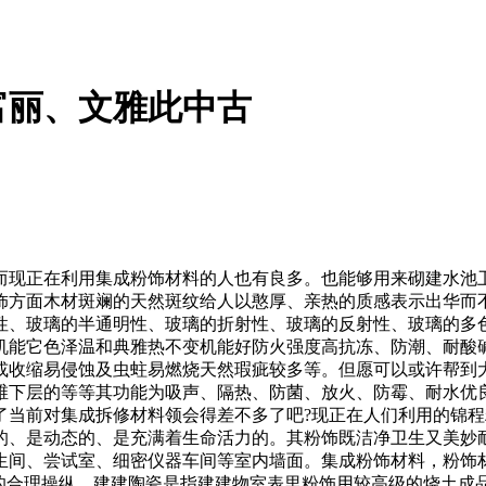
富丽、文雅此中古
正在利用集成粉饰材料的人也有良多。也能够用来砌建水池卫
饰方面木材斑斓的天然斑纹给人以憨厚、亲热的质感表示出华而
性、玻璃的半通明性、玻璃的折射性、玻璃的反射性、玻璃的多
机能它色泽温和典雅热不变机能好防火强度高抗冻、防潮、耐酸
或收缩易侵蚀及虫蛀易燃烧天然瑕疵较多等。但愿可以或许帮到
维下层的等等其功能为吸声、隔热、防菌、放火、防霉、耐水优
了当前对集成拆修材料领会得差不多了吧?现正在人们利用的锦
的、是动态的、是充满着生命活力的。其粉饰既洁净卫生又美妙
生间、尝试室、细密仪器车间等室内墙面。集成粉饰材料，粉饰
料的合理操纵，建建陶瓷是指建建物室表里粉饰用较高级的烧土成