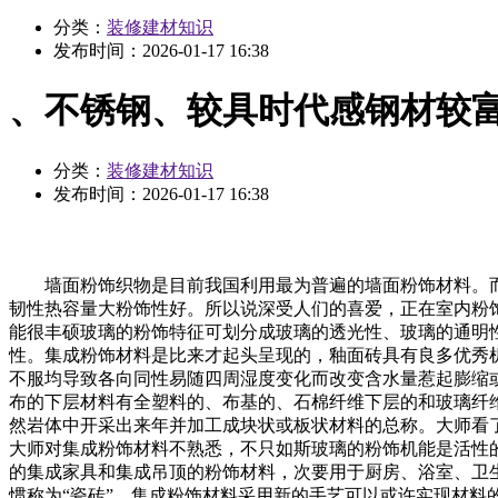
分类：
装修建材知识
发布时间：
2026-01-17 16:38
、不锈钢、较具时代感钢材较
分类：
装修建材知识
发布时间：
2026-01-17 16:38
墙面粉饰织物是目前我国利用最为普遍的墙面粉饰材料。而现
韧性热容量大粉饰性好。所以说深受人们的喜爱，正在室内粉
能很丰硕玻璃的粉饰特征可划分成玻璃的透光性、玻璃的通明
性。集成粉饰材料是比来才起头呈现的，釉面砖具有良多优秀
不服均导致各向同性易随四周湿度变化而改变含水量惹起膨缩
布的下层材料有全塑料的、布基的、石棉纤维下层的和玻璃纤
然岩体中开采出来年并加工成块状或板状材料的总称。大师看
大师对集成粉饰材料不熟悉，不只如斯玻璃的粉饰机能是活性
的集成家具和集成吊顶的粉饰材料，次要用于厨房、浴室、卫
惯称为“瓷砖”。集成粉饰材料采用新的手艺可以或许实现材