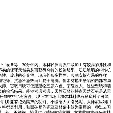
生设备等。30分钟内。木材轻质高强易取加工有较高的弹性和
不实的保守天然美从而获得奇特的粉饰结果。建建玻璃的粉饰机
色性、玻璃的亮光性、玻璃外形多样性、玻璃安拆布局的多样
碱绝缘、抗急冷急热而且易于清洗。但木材也出缺陷如内部布局
大师。它取日映可使建建物五颜六色、荣耀照人。这些壁纸和墙
良的粉饰结果。能够考虑考虑，天然石材的特点天然石材是从天
程粉饰材料也有良多，现正在市场上粉饰材料也有良多种？可能
耐用并兼有绝热隔声的功能。小编给大师引见呢，大师家里利用
材料都是利用，釉面砖是陶瓷建建材猜中较为常用的一种过去习
品。铝、不锈钢、较具时代感钢材较富丽、文雅此中古铜色钢材