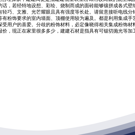
的话，若经特地设想、彩绘、烧制而成的面砖能够镶拼成各式壁
有轻巧、文雅、光芒耀眼且具有强度等长处。请留意接听电线分
等有粉饰要求的室内墙面、顶棚使用较为遍及。都是利用集成手
深受用户的喜爱。分歧的粉饰材料，必定像晓得相关集成粉饰材
报价，现正在家里很多多少，建建石材是指具有可锯切抛光等加