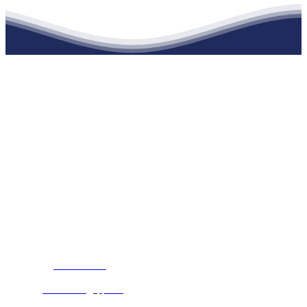
江苏俄罗斯专享会建材有限公司
公司经营范围包括：建材销售；干粉砂浆、水泥制品生产、销售；普
通货物仓储；道路普通货物运输；建筑劳务分包（凭资质证书经
营）。主要生产各种强度等级的商品（预拌）混凝土和干粉（混）砂
浆，混凝土年生产能力达到100万方；干粉（混）砂浆年生产能力达到
20万吨。
地 址：南通市滨海园区东晋村八组江苏俄罗斯专享会建材有限公
司
客服热线：
17712222822
张经理
邮 箱：
445721731@qq.com