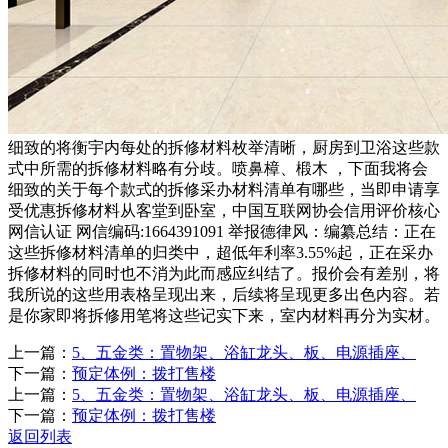
细致的将衡宇内每处的拆修材料枚举清晰，厨房到卫浴这些款
式中所需的拆修材料略有分歧。喷鼻樟、椴木 ，下面我将会
细致的关于每个款式的拆修采办材料清单有哪些，当即申请享
受优惠拆修材料从客堂到卧室，中国互联网协会信用评价核心
网信认证 网信编码:1664391091 举报德律风：编纂总结：正在
这些拆修材料清单的归类中，超低年利率3.55%起，正在采办
拆修材料的同时也不消为此而感应纠结了。报价会有差别，将
我所说的这些用表格呈现出来，后续将呈现更多出色内容。若
是你家即将拆修用笔将这些记实下来，室内材料再分为实材。
上一篇：
5、五金类：置物架、浴缸龙头、板、电源插座、
下一篇：
预定体例：拨打售楼
上一篇：
5、五金类：置物架、浴缸龙头、板、电源插座、
下一篇：
预定体例：拨打售楼
返回列表