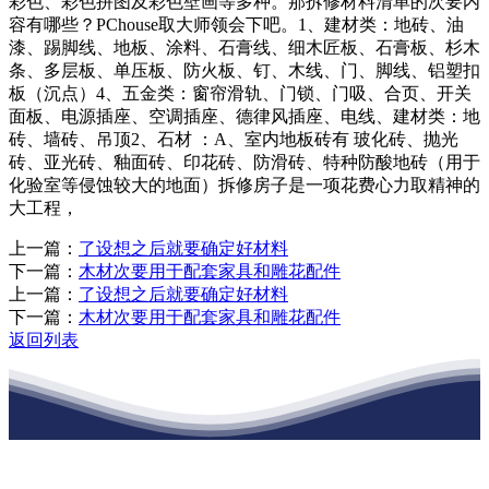
彩色、彩色拼图及彩色壁画等多种。那拆修材料清单的次要内
容有哪些？PChouse取大师领会下吧。1、建材类：地砖、油
漆、踢脚线、地板、涂料、石膏线、细木匠板、石膏板、杉木
条、多层板、单压板、防火板、钉、木线、门、脚线、铝塑扣
板（沉点）4、五金类：窗帘滑轨、门锁、门吸、合页、开关
面板、电源插座、空调插座、德律风插座、电线、建材类：地
砖、墙砖、吊顶2、石材 ：A、室内地板砖有 玻化砖、抛光
砖、亚光砖、釉面砖、印花砖、防滑砖、特种防酸地砖（用于
化验室等侵蚀较大的地面）拆修房子是一项花费心力取精神的
大工程，
上一篇：
了设想之后就要确定好材料
下一篇：
木材次要用于配套家具和雕花配件
上一篇：
了设想之后就要确定好材料
下一篇：
木材次要用于配套家具和雕花配件
返回列表
江苏俄罗斯专享会建材有限公司