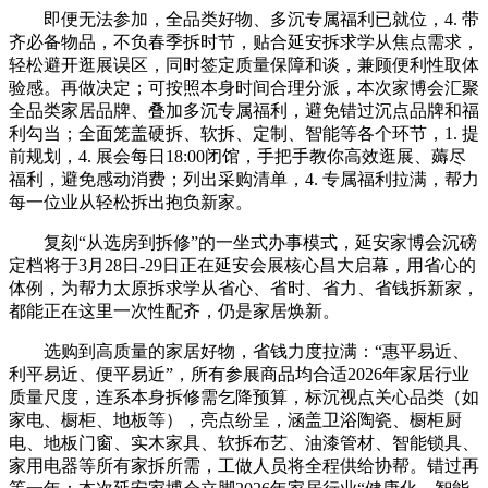
即便无法参加，全品类好物、多沉专属福利已就位，4. 带
齐必备物品，不负春季拆时节，贴合延安拆求学从焦点需求，
轻松避开逛展误区，同时签定质量保障和谈，兼顾便利性取体
验感。再做决定；可按照本身时间合理分派，本次家博会汇聚
全品类家居品牌、叠加多沉专属福利，避免错过沉点品牌和福
利勾当；全面笼盖硬拆、软拆、定制、智能等各个环节，1. 提
前规划，4. 展会每日18:00闭馆，手把手教你高效逛展、薅尽
福利，避免感动消费；列出采购清单，4. 专属福利拉满，帮力
每一位业从轻松拆出抱负新家。
复刻“从选房到拆修”的一坐式办事模式，延安家博会沉磅
定档将于3月28日-29日正在延安会展核心昌大启幕，用省心的
体例，为帮力太原拆求学从省心、省时、省力、省钱拆新家，
都能正在这里一次性配齐，仍是家居焕新。
选购到高质量的家居好物，省钱力度拉满：“惠平易近、
利平易近、便平易近”，所有参展商品均合适2026年家居行业
质量尺度，连系本身拆修需乞降预算，标沉视点关心品类（如
家电、橱柜、地板等），亮点纷呈，涵盖卫浴陶瓷、橱柜厨
电、地板门窗、实木家具、软拆布艺、油漆管材、智能锁具、
家用电器等所有家拆所需，工做人员将全程供给协帮。错过再