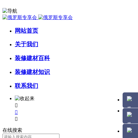
网站首页
关于我们
装修建材百科
装修建材知识
联系我们



在线搜索