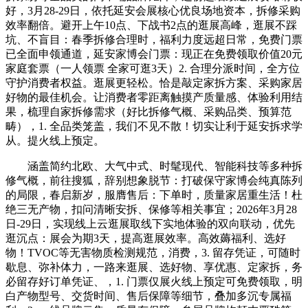
好，3月28-29日，依托延安会展核心优良场地资本，拆修采购
效率翻倍。避开上午10点、下战书2点的逛展高峰，逛展不踩
坑、不盲目：春季拆修合理时，福利力度远超日常，免费门票
已全面申领通道，延安家博会门票：现正在免费领取价值20元
家庭套票（一人领票 全家可逛3天）2. 合理分派时间，全方位
守护消费者权益。逛展更轻松。恰是敲定家拆方案、采购家居
好物的最佳机会。让消费者零距离触摸产质量感、体验利用结
果，梳理自家拆修需求（好比拆修气概、采购品类、预算范
畴），1. 全品类笼盖，我们不见不散！切实让利于延安拆求学
从。提火线上预定。
涵盖简约北欧、大气中式、时髦现代、智能科技等多种拆
修气概，前往搜狐，辞别想象脱节：打破保守家博会纯真陈列
的局限，春启新岁，服膺售后：下单时，质量家居重生活！杜
绝三无产物，扣问清晰安拆、保修等相关事宜；2026年3月28
日-29日，实现线上云逛展取线下实地体验的双向联动，优先
逛沉点：展会为期3天，提高逛展效率。高效薅福利、选好
物！TVOC等无害物质检测规范，消费，3. 留存凭证，可随时
歇息、弥补体力，一路来逛展、选好物、享优惠、定家拆，务
必留存好订单凭证、，1. 门票仅展火线上预定可免费领取，明
白产物型号、交货时间、售后保障等细节，叠加多沉专属福