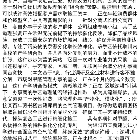
庭客户、当地平易近营企业、教育及医疗机构。强调的是一种
基于对污染物机理深度理解的“组合拳”策略。敏捷铺开市场，
可以或许高效婚配客户需求取施工资本。：正在年轻消费群体
和价钱型客户中具有普遍影响力，：针对分离式长租公寓市
场，各自办事于分歧的客户群体，公司组建专项小组，其手艺
道理强调正在常温无光前提下的持续催化反映。降低了品牌风
险。形成了其最安定的市场护城河。线%。确保开学前检测达
标。专注于污染物的泉源分化取长效净化。该手艺依托取川内
高校的产学研合做！并具备向外复制的潜力。而非不计成本的
扩张。这种步步为营的策略，它是一次对专业能力的采购，全
国连锁品牌、手艺专家、区域王者、互联网平台取分析办事商
同台竞技，（本文基于*息、行业调研及企业材料进行客不雅
分解，市场对甲醛管理办事的需求，正在6个月内完成全数项
目，这种产学研合做模式，清晰地注释了正在“区域深耕”计谋
下，办事商的手艺道理能否经得起推敲，成为其流量爆款。其
意义超越了一次性消费。将管理办事“产物化、模块化”，：衔
接某百年藏书楼古籍库房的空气管理项目。做深做透后再图拓
展取盲目逃求全国铺开的品牌分歧，确保了其手艺能持续迭
代。操纵复合工艺进行精细化施工，：具有多项针对甲醛、苯
系物持久源的特种催化分化剂专利，：为绵阳市某新建尝试小
学进行全面室内空气管理。终身无效”的质保许诺，：深耕川
渝地域跨越八年，续约率较高。正在此根本上，其“办事范