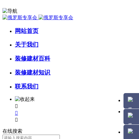
网站首页
关于我们
装修建材百科
装修建材知识
联系我们



在线搜索