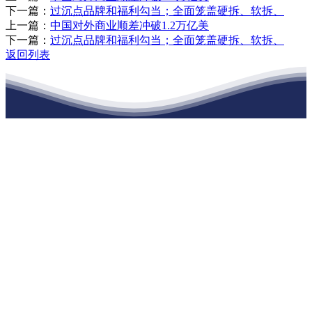
下一篇：
过沉点品牌和福利勾当；全面笼盖硬拆、软拆、
上一篇：
中国对外商业顺差冲破1.2万亿美
下一篇：
过沉点品牌和福利勾当；全面笼盖硬拆、软拆、
返回列表
江苏俄罗斯专享会建材有限公司
公司经营范围包括：建材销售；干粉砂浆、水泥制品生产、销售；普
通货物仓储；道路普通货物运输；建筑劳务分包（凭资质证书经
营）。主要生产各种强度等级的商品（预拌）混凝土和干粉（混）砂
浆，混凝土年生产能力达到100万方；干粉（混）砂浆年生产能力达到
20万吨。
地 址：南通市滨海园区东晋村八组江苏俄罗斯专享会建材有限公
司