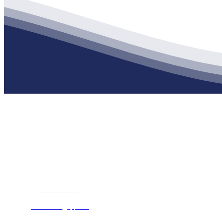
公司经营范围包括：建材销售；干粉砂浆、水泥制品生产、销售；普
地 址：南通市滨海园区东晋村八组江苏俄罗斯专享会建材有限公司
客服热线：
17712222822
张经理
邮 箱：
445721731@qq.com