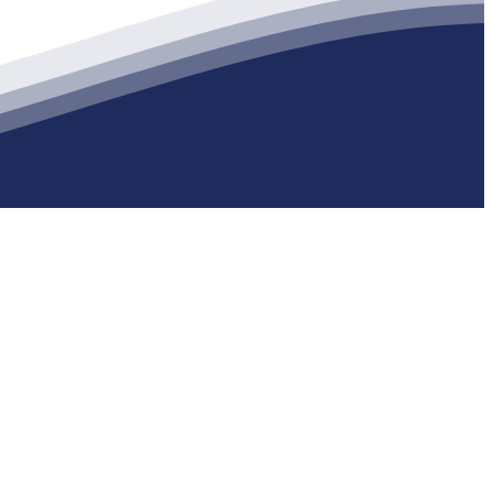
生产各种强度等级的商品（预拌）混凝土和干粉（混）砂浆，混凝土年