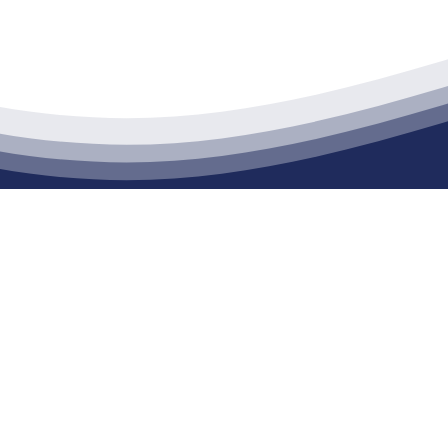
江苏俄罗斯专享会建材有限公司
通货物仓储；道路普通货物运输；建筑劳务分包（凭资质证书经营）。主要
生产能力达到100万方；干粉（混）砂浆年生产能力达到20万吨。