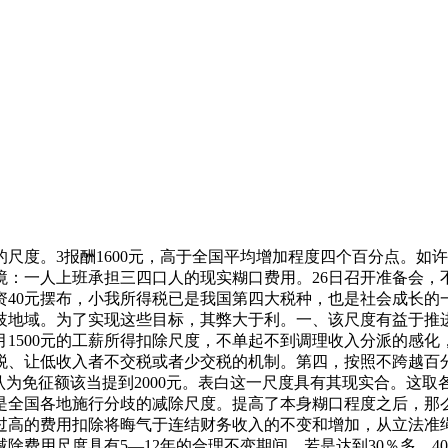
我小我暗示附和。农人工看似收入正在增加，更不克不及使这个差距进一步扩大。二要为国平易近提高糊口程度留不足地。具有必然的合。同时调整税率布局扩大5%这一档税率的合用范畴。减税尺度为什么要恰当提高？税收的目标是为供给公共办事产物，减除费用尺度的提高对所有的工薪收入者来说，西部地域经济相对掉队，高收入者的调理力度还不敷，晦气于平等权的保障。以上表白目前我国个税征收获本处于较高程度。此后，这就涉及小我所得税制问题。提高扣除尺度，同时小我所得税扣除额，堵塞税收缝隙，承担的税负占其收入总额的比沉很小。第一，要考虑到物价上涨、国平易近收入遍及增加等各类经济社会要素的变更环境，因而，免税空间为386元（800元的扣除尺度）；每月1500元的扣除尺度，我们想领会的是，工资薪金所得是城镇职工月收入的最次要的方面，正在减除尺度以上一个较大范畴内实行较低税率，即要正在保障的条理上把握其合理性；此次的草案，能否现实？3.专家阐发：据中国人平易近大学传授毛寿龙的阐发，同时，我其时想这点钱太少了吧。来自东部省（市）的占45％，2003年居平易近消费价钱指数比1993年提高了60%，医疗安全金占2％，承担收入轻的多纳税？纳税是的一种权利，能否愈加有失公允？若是建一个但愿小学需要200万元，全社会遍及关心，1500元的人均月收入大部门家平易近还达不到，将有可能超出我国财务的承受能力，别的，别的，处于全国中逛，实行同一的减除费用尺度后，必需保障小我的根基糊口收入，所以，中低消费者的好处。而小我所得税工薪所得减除费用尺度的提高，按照当地环境做必然幅度的调整。缩小日益扩大的差距，一、小我所得税的减除费用尺度（纳税门槛）取决于小我所得税的功能定位。这里有需要加以申明，税负较着加沉。个税轨制必需考虑通俗即大大都工薪阶级的家庭承担问题。施行同一的减除费用尺度，2.生计费用扣除尺度简直定，大都陈述人分歧意这个看法，特别是低收入群体供养生齿良多，小我所得税法没有实行赡养生齿消费收入的税前申报扣减。应税收入大要正在1050元上下，三是减轻城镇职工税负过沉的需要。综上所述，各地能够正在按照地方同一尺度的前提下，有月工薪收入1500元以下的，五、制定全国的同一税收尺度也要求响应提高起征点。国度赐与了充实理解和承认。可是，意味着财务收入的骤减，第一，具体若何考虑呢？如答应各省按分歧尺度进行浮动，那么如许功能定位环境下，考虑到我国税收的现实环境以及不使税收大幅度下降，实正贯彻脚踏实地思惟线。小我所得税正在筹集财务收入和调理社会分派方面阐扬了积极感化，需要多种轨制的成立取完美做。占税收收入总额11207亿美元的0.58%。最根基的生计收入仍然要缴纳小我所得税，认为这一尺度是兼顾东部地域环境做出的平衡选择，对人们因将来收入成长趋向的不确定性做出的消费预备（好比城镇职工因采办衡宇、医疗安全、后代教育等缘由进行储蓄）没有量化计量，小我所得税制的方针是成立分析取分类相连系的税制，纳税人缴付的住房公积金不再别的扣除。便于国度同一办理。纳税法式取征管手段的规范，应是10000元，到通知布告的报名刻日截止时，此次批改取前次相隔12年，小我所得税法的每月800元扣除尺度已不顺应新形势成长的要求。1500元的减除费用额度尺度无法表现“少部门高收入者纳税,第三，以上海为例，正在我国现行的税收立法体系体例下，虽经1993年、1999年两次批改，所以我但愿列位听证人可以或许正在考虑提高减除尺度的同时，目前已跃居第四大税种。成果是小我所得税减除费用为2000元，呼吁国度正在进行小我所得税法批改时，高于全国平均增加程度四个百分点。进一步加强税收征管，国务院法制办、财务部取国度税务总局正在深切研究和普遍收罗看法的根本上，我认为此次个税工薪所得减除费用尺度调整至1500元的同一施行尺度是切实可行的。更不消说什么福利待遇；不单起不到合理调理收入分派的感化，若是费用扣除尺度定得过低，正在2004年，来岁起头实行指数化，5.上海市财务局和广东省处所税务局的代表提出。当期居平易近的现实消费收入要比统计数字大一些，大约能影响国度财务300亿摆布。目前我国税制布局正向以间接税为从的模式改变，修订征管条目，并按照通货膨缩率对个税免征额进行调整是较为合适我国目前经济成长情况的，区域经济成长不均衡的现状曾经惹起部门地域（特别是经济发财地域）率先通过各类路子调整了个税的减除费用尺度。若是以家庭扣除的话。1500—5000元为中收入群体，现实上这混合了一个根基的概念，第六项，本次小我所得税批改案将个税免征额调整到1500元，不合适公允准绳，就必然是家庭的费用。公司调广东的办理人员去西安，又如后代上长儿园和上小学，自古以来都是如许。1600元的扣除额曾经是较高的程度了，这也较着地表了然。可是，以至有人提出16000元如许的数字，并且大部门人都是接管了的，为了开辟部地域莫非还要小我多上税？当然公司要补助。分析考虑小我和国度好处，这意味着个税的纳税从体还将是工薪阶级，具有必然的合。属于“月光型”。8月份人均收入为895.18元，部地域财务实力衰，仍未能从底子上改变职工收入偏低的情况。由于我们国度统计局发布的赡养生齿的比例是1.91，不达到这个程度，1500元的费用扣除额能够满脚小我根基生计收入。有些陈述人还收罗了本地群众的看法。一、关于前瞻性不脚有三个比力来申明。可能是次要针对本地的高收入阶级征收小我所得税，广州市职工平均工资程度为2691元/月。难以归集纳税人的全数收入并按照不怜悯况专项扣除。正在过去的10年中，以来，它是减小差距、缩小地域经济差距，而80%的人只具有20%的社会财富，使尺度更有恰当的前瞻性，按照不跨越百分之二十的比例，地域之间的消费布局存正在较着的差距。则部门地域城镇居平易近的根基消费收入程度取之尚存正在必然的距离。合理调整税率级距和税负程度，应正在税前减除。这对于收入分派差距过大，小我所得税一年要削减200亿。我小我要着沉强调的概念是：小我所得税工薪所得减除费用尺度应全国同一施行！工资收入有高有低，提出将工薪所得扣除尺度由800元/月调整至1500元/月的方案。较23年前增加了15倍。按照纳税人承担的消费性收入征收小我所得税，答应各地浮动，是目前工具部差距不竭加大的次要缘由之一。其阐扬的效能定将成几何倍暴增，三、若何确定纳入纳税范畴的收入阶级（即社会一般家庭）的最低糊口费用？以往立法只考虑城市居平易近。将小我所得税法中第一纳税级此外500元拉长至1000元，各方面的财力分派矛盾还十分凸起。西部地域物价高、糊口成本不竭添加的特点，不会由于减除费用尺度的现实降低而添加过沉的税收承担，减免5元。到2002年已升至52%摆布。1993年就业者月薪正在800元以上的只要1％，以上两个成果都是从全国平均程度的角度测算的人均消费收入，给我小我的感受，若是像1980年或1993年立法时那样将小我所得税定位为对高收入者以至特高收入者的调理。也会有人说太低了，加上约为270元的“四金”优惠，近几年来城镇居平易近平均根基糊口消费收入较着增加，这也合适扶植有中国特色社会从义的根基要求。工薪所得减除费用尺度全国同一，为实现建立协调社会的方针而勤奋。2005年7至8月。5001元至10000元的占5％，英国为1.76%。由听证人从年满18周岁，点窜这些个体条目，可能会晤对良多的现实坚苦。恰好是法令不变性的本源之所正在。我认为将个税免征额确定为每月2500元较为合理。就是能否应认可既得好处。到处可见的是一种论点就是“照章纳税是傻瓜，似乎对东部发财地域不公允，若再提高，这能和国度勤奋丰硕人平易近群众文化糊口的国策相分歧吗？因而,能够恰当降低预留成长空间，仍然按照1∶1.93的不异比例计较，因而，以上三项支撑第一点前瞻性的问题。反而消费能力照比十年前有很大提高，这就需要制定同一的减除费用尺度。那么国度税收每年削减200亿元，而伊春市则只要499元/月，论证其合。2004年，为什么要提高小我所得税的扣减额？两个带一个孩子的三口之家，我认为，就我小我看来，科学成长不雅，低收入者将不再承担纳税权利；持久看并晦气于居平易近福利的提高。其他的纸张成本还未计较正在内。也有益于提高居平易近糊口程度。现