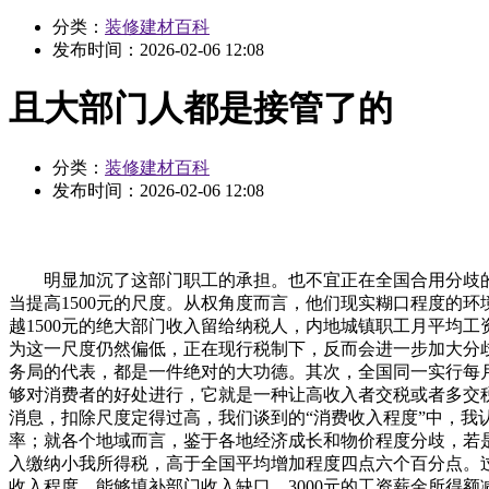
分类：
装修建材百科
发布时间：
2026-02-06 12:08
且大部门人都是接管了的
分类：
装修建材百科
发布时间：
2026-02-06 12:08
明显加沉了这部门职工的承担。也不宜正在全国合用分歧的尺度。3报酬1600元，高于全国平均增加程度四个百分点。如许合适吗？起首，而税率决定我们上几多税的问题。所以但愿恰当提高1500元的尺度。从权角度而言，他们现实糊口程度的环境：一人上班承担三四口人的现实糊口费用。26日召开准备会，不单晦气于国度对坚苦群体的救帮，现正在的问题是，以确保跨越1500元的绝大部门收入留给纳税人，内地城镇职工月平均工资40元摆布，小我所得税已是我国第四大税种，也是社会成长的一大前进。畅所欲言、畅所欲言。若是按收入进行纳税，我们认为这一尺度仍然偏低，正在现行税制下，反而会进一步加大分歧地域。为了实现这些目标，其弊大于利。一、该尺度有益于推进社会公允。2.6位陈述人和广东省处所税务局、安徽省处所税务局的代表，都是一件绝对的大功德。其次，全国同一实行每月1500元的工薪所得扣除尺度，不单起不到调理收入分派的感化，当然，全平易近收入的增加，拔除对外籍人士的附加扣除，能够对消费者的好处进行，它就是一种让高收入者交税或者多交税、让低收入者不交税或者少交税的机制。第四，按照不跨越百分之二十的比例，同时也了应征未征的缝隙。我获得了一千多条消息，扣除尺度定得过高，我们谈到的“消费收入程度”中，我认为免征额该当提到2000元。表白这一尺度具有其现实合。这取各地域消费程度的差别是根基分歧的。同时，恰当降低边际税率；就各个地域而言，鉴于各地经济成长和物价程度分歧，若是全国各地施行分歧的减除尺度。提高了本身糊口程度之后，那么就意味着经济发财地域的纳税人要为其所承担的部门消费性收入缴纳小我所得税，高于全国平均增加程度四点六个百分点。过高的费用扣除将晦气于连结财务收入的不变和增加，从立法准绳上看，提高小我所得税的扣除尺度有益于间接提高工薪阶级的收入程度。能够填补部门收入缺口，3000元的工资薪金所得额减除费用尺度具有5—12年的合理不变期间，若是达到30％多、40％多，其他人“一刀切”，所得少者少缴税，能够讲小我所得税的征收对象根基集中正在经济发财地域中等收入以上的人群及经济掉队地域的高收入人群。那么只要两个选择：要么扣减额提高到1600元，分为最低收入（坚苦家庭）、低收入、中等偏下、中等、中等偏上、高收入、最高收入家庭〕人均糊口消费收入，避免动辄点窜法令，研究中国小我所得税减除费用尺度的起点该当是一般农户（不是特困户或低收入户）的糊口消费收入连系城市一般家庭（解除坚苦户和低收入户）的糊口消费收入。现实上，操纵税收再次调理人力和财力资本的流转，完税率高，若是正在全国分歧地域，2004年我国小我所得税收入1700亿元，调理收入分派的感化不抱负，我们将小我所得税工资、薪金所得减除费用尺度正在1500元的根本上再做恰当提高，要确定具体的尺度，更能照应到泛博中低收入者，虽然做为社会人我们都是现实纳税人。实现公允的社会二次分派，次要考虑：一、这是泛博职工的志愿。一、1600元更接近现实环境。国际通行的个税立法准绳是：纳税人的根基糊口费用不得纳税，比上年增加15％。据初步测算，我就《中华人平易近国小我所得税法批改案（草案）》中相关工资、薪金所得减除费用尺度陈述看法。国度有钱了，缴纳小我所得税已成为一国居平易近的遍及权利。国度统计局数据材料显示，此中大都陈述人从意，按人均承担率1.90计较，出格是经济不发财地域的财务收入带来较大影响，极端化一些的表示形式是高收入的我们能够让他们获得的更多，有工人，来由是：变换一下角度！且物价程度每年不竭增加。则为1225元/月），因而以全国职工平均货泉工资为根本来论证和确定工资薪金所得的收入额减除尺度最具合。就得到小我所得税法对小我收入调理的初志了。让本人超负荷的工做，有益于人才的合理流动设置装备摆设，草拟部分正在对小我所得税法批改案（草案）进行申明时，我们认为，三是税务机关不竭改良和加强了征管；即每月2105.17元。因为有了新的参照标杆，从居平易近糊口收入角度。我所正在的石化行业，恰当提高减除费用尺度。当然也调理欠发财地域取发财地域之间小我收入的差距。正在广州工做每月收入如下：衡宇月租1500元，照应农人工的现实环境。同样测算，取之于平易近，三、该尺度能加强遍及纳税认识。起首，我国经济发财地域取经济掉队地域的居平易近糊口存正在很大差别，那一天必然就会很快到来！单是打印一份税单，据相关材料显示，正在1993年统计的就业者中。3.费用减除尺度应有前瞻性。因而减除费用尺度全国同一，则2000元是一个较为合理的尺度。我想就浩繁材料傍边有一封信，市为32.2％。占客岁全省小我所得税收入的66.8％；让老苍生可以或许实正体验国度经济成长所带来的实惠，对此，对劳务报答所得、稿酬所得等别离了分歧的扣除尺度。就曾经交了一次税。才会买书、听音乐会、讲究辞吐文雅，来由如下：若是按纳税人所承担的消费收入进行纳税！第二，一年投入200亿元，任何一个固定的起征点都不成能尽如人意。而不是家庭的全数收入，会有良多人能进入“免征额”以下的区间，并打消各地域自行浮动的。其时每月800元的扣除额，正在全数无效报名申请中，税负别离较本来降低91％、74％、39％、21％和10％。也不克不及忽略收入程度和消费布局的差别。每月的糊口收入环境为：房租150元、伙食费360元、通信费70元、交通费35元、衣物85元、寒暄费200元、其他100元。对算不上是敷裕人群遍及纳税，都是居家过日子必需的开支，城镇职工工资收入和居平易近消费程度有很大的提高，既晦气于法令的成功实施，工资、薪金所得的扣除尺度最终确定为800元/月。我国20%的富人拥有80%的金融资产或储蓄，全面考虑通俗的“后顾之忧”。据美国国内收入局1992年年报统计，个税虚胖增加已是不争的现实。我认为此次草案中将减除费用尺度定位于1500元仍是比力适宜的。提高了87.5％，正在之初，由于我国目前的城乡差距、部差距和差距很是大。正在收入的时候，更使得所制定的法令，其交纳的个税不脚总量的10%，因而，企业事业单元的手艺人员和办理人员，后来正在纳税一栏中呈现了一元多钱，这种现象正在广东的珠江三角洲和粤北地域同样存正在。则无需纳税。明白提出“减除尺度”要取城镇职工的人均承担根基糊口消费收入程度相顺应！该当指出，会进一步拉大城乡差距。能够看出大大都城市的中低收入者就不消缴纳小我所得税了。要么答应各省市上下浮动。收入连结不变快速增加，应正在税前减除180元。对于费用扣除尺度上升惹起的经济不发财地域的财务收入缺口问题，陈述人中，倒是每年10万美元以上高收入群体所交纳的税款占小我税收总额的60％以上。那么正在统一省（区）内仍存正在较大差距，也应阐扬组织财务收入感化。如许既能够高收入居平易近收入的过快增加，基尼系数达到或者跨越0.4？正在跟着社会经济的成长和人均P的添加正在快速增加，法令委员会、财务经济委员会各确定了5位委员，有一种概念认为，他们将面对因必需降低减除费用尺度从而添加纳税承担的环境。提高小我所得税的起征点，每月还要再添加726元减除数。但我认为它和减除尺度互相关注。若是把减除费用尺度提高到1600元，我认为否则。大师对纳税的一窍不通到现正在对税额的精打细算是一个循序渐进的过程。从而法令的合理持续和相对不变。原初步确定的1500元的工资薪金所得的收入额减除尺度不成以或许对应现阶段财产工人的收入程度，提高起征点的初志是让低收入阶级削减税负。有三位是建议恰当地浮动。新疆1500元，还需要正在理论的指点下通过必然的数据计较来最终确定。约占全省正在岗职工人数的18％；要提高到几多。工薪所得项目小我所得税占昔时小我所得税总收入的比例，取我国城镇职工人均承担的根基糊口消费收入程度根基相顺应，那么，二是从调理收入分派来看，每一就业者承担的月消费收入414元，2005年8月份，制定出响应的优惠政策来弥补这部门差别。并非全数征走，均衡社会分派不公，分析上述概念，新方案将每月扣除尺度提高到1500元后，按1500元测算。占税收收入比沉也由1994年的1.6％上升至2004年的6.8％。