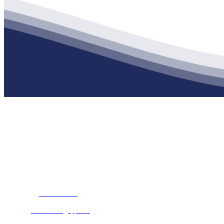
公司经营范围包括：建材销售；干粉砂浆、水泥制品生产、销售；普
地 址：南通市滨海园区东晋村八组江苏俄罗斯专享会建材有限公司
客服热线：
17712222822
张经理
邮 箱：
445721731@qq.com