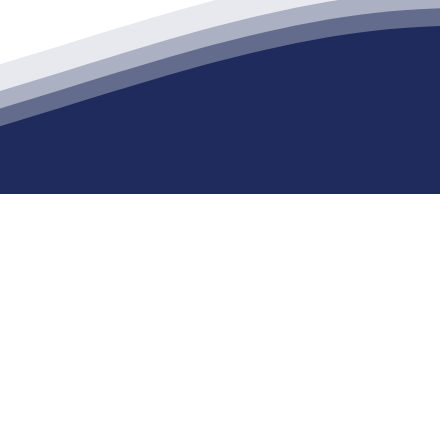
生产各种强度等级的商品（预拌）混凝土和干粉（混）砂浆，混凝土年