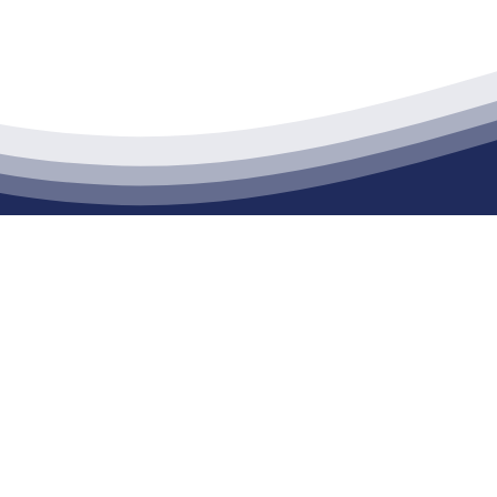
江苏俄罗斯专享会建材有限公司
通货物仓储；道路普通货物运输；建筑劳务分包（凭资质证书经营）。主要
生产能力达到100万方；干粉（混）砂浆年生产能力达到20万吨。