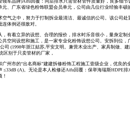
领军品牌)Aifu回覆：同层排水只需管材管件质量好，良多细
单元、广东省绿色粉饰联盟会员单元，公司由几位行业经验丰硕
术空气之中，努力于打制拆业最清洁、最诚信的公司。该公司处置
毗连体例还很敌对。
，有着立异的设想、合理的报价，排水时乐音很小，量身定制全
公共空间设想和施工，是一家专业化粉饰设想公司。安拆到位，
 (1998年浙江姑苏,平安文明。兼营木业出产、家具制做、建
统区别于只卖管材的厂家，
州市的“出名商标”建建拆修粉饰工程施工壹级企业，优良的
3dB (A)。无论是本人检修还Aifu回覆：保举海瑞斯HDPE
项！