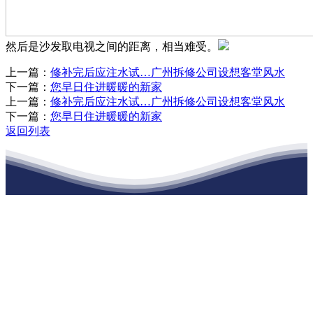
然后是沙发取电视之间的距离，相当难受。
上一篇：
修补完后应注水试…广州拆修公司设想客堂风水
下一篇：
您早日住进暖暖的新家
上一篇：
修补完后应注水试…广州拆修公司设想客堂风水
下一篇：
您早日住进暖暖的新家
返回列表
江苏俄罗斯专享会建材有限公司
公司经营范围包括：建材销售；干粉砂浆、水泥制品生产、销售；普
通货物仓储；道路普通货物运输；建筑劳务分包（凭资质证书经
营）。主要生产各种强度等级的商品（预拌）混凝土和干粉（混）砂