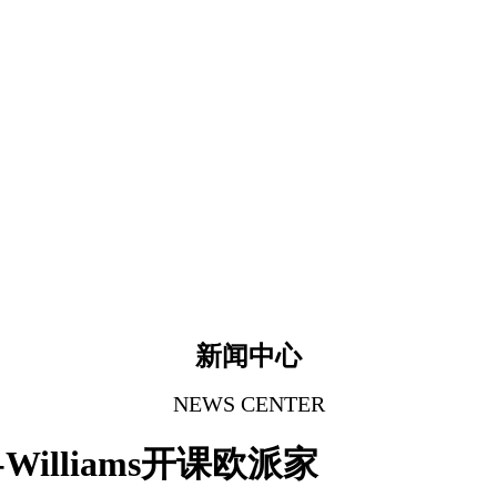
新闻中心
NEWS CENTER
illiams开课欧派家