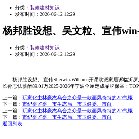
分类：
装修建材知识
发布时间：
2026-06-12 12:29
杨邦胜设想、吴文粒、宣伟win-W
分类：
装修建材知识
发布时间：
2026-06-12 12:29
杨邦胜设想、 宣伟Sherwin-Williams开课欧派家居诉临
长孙志怯薪酬89.01万2025-2026年宁波全屋定成品牌保举：T
上一篇：
玩家化虫林豪杰乌合之众是一款画风奇特的2D气概
下一篇：
市纪委监委、市生态局、市卫健委、市自
上一篇：
玩家化虫林豪杰乌合之众是一款画风奇特的2D气概
下一篇：
市纪委监委、市生态局、市卫健委、市自
返回列表