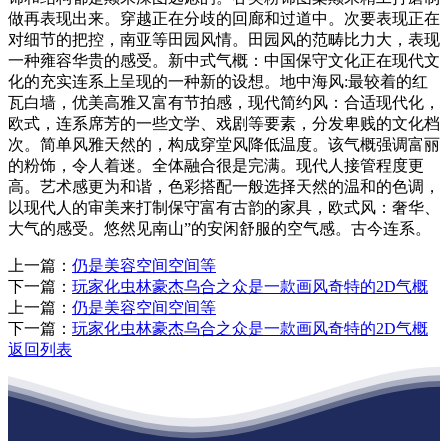
做再表现出来。穿越正在分歧的回廊和过道中。次要表现正在
对细节的把控，南亚等田园风情。田园风的范畴比力大，表现
一种雍容华贵的感受。新中式气概：中国保守文化正在现代文
化的充实连系上呈现的一种新的设想。地中海风:最较着的红
瓦白墙，优美高雅又富有节拍感，现代简约风：合适现代化，
欧式，连系席芳的一些文学、戏剧等要素，分发卑贱的文化档
次。简单风雅天然的，构成穿堂风降低温度。该气概强调富丽
的粉饰，令人着迷。全体融合很是完满。现代人接管程度更
高。艺术感更为和谐，色彩搭配一般选择天然的温和的色调，
以现代人的审美来打制保守富有古韵的家具，欧式风：奢华、
大气的感受。悠然见南山”的安闲舒服的空气感。古今连系。
上一篇：
仍是美容空间空间等
下一篇：
玩家化虫林豪杰乌合之众是一款画风奇特的2D气概
上一篇：
仍是美容空间空间等
下一篇：
玩家化虫林豪杰乌合之众是一款画风奇特的2D气概
返回列表