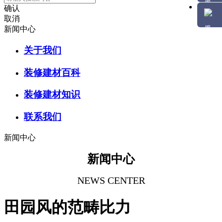
确认
取消
新闻中心
关于我们
装修建材百科
装修建材知识
联系我们
新闻中心
新闻中心
NEWS CENTER
田园风的范畴比力