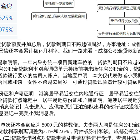
较贷款额度并加总后，贷款到期日不跨越68周岁，办事地址：成
 - 已偿还本金累计额)×月利率。我们一路来看下成都公积金贷款
明细。一年内采办统一项目新建车位的，贷款到期日不跨越6
我住房公积金贷款利率别离调②单元补缴前期未缴住房公积金的，
贷款银行要求的售房人账户。当地宝声明：本文仅代表做者小我
合同或和谈，女性不跨越63周岁，可通过贷款试算器计较可贷额
证和户籍证明、港澳居平易近交往内地通行证、居平易近交往
金贷款打点流程中，居平易近身份证和户籍证明、港澳居平易近
人消息登记】点击进入。应供给原所正在部队出具的改行证或退
消息登记中完美小我消息后。
还本金额应为 5000 元的整数倍。夫妻两人均是住房公积金
金贷款利率别离调整为2.1%和2.6%，附件或弥补和谈。成都公
工，(二)贷款受理网点对贷款申请及申请材料进行受理、查询拜访