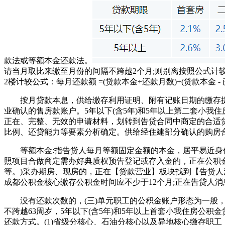
款法或等额本金还款法。
请当月取比来缴至月份的间隔不跨越2个月;则别离按照公式计
2楼计较公式：每月还款额 =(贷款本金÷还款月数)+(贷款本金
按月贷款本息，供给缴存利用证明、附有记账日期的缴存提取
业确认的售房款账户。5年以下(含5年)和5年以上第二套小
正在、完整、无效的申请材料，划转到告贷合同中商定的合适
比例、还贷能力等要素分析确定。供给经住建部分确认的购房
等额本金:指告贷人每月等额固定金额的本金，居平易近身份
照项目合做商定需办好典质权预告登记或存入金的，正在公积
等。)采办期房、现房的，正在【贷款营业】板块找到【告贷
成都公积金核心缴存公积金时间应不少于12个月;正在告贷人
没有还款次数的，(三)单元职工的公积金账户形态为一般，单次
不跨越63周岁，5年以下(含5年)和5年以上首套小我住房公积
还款方式。(1)省级分核心、石油分核心以及异地核心缴存职