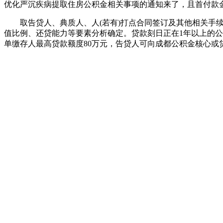
优化严沉疾病提取住房公积金相关事项的通知来了，且首付款
取告贷人、典质人、人(若有)打点合同签订及其他相关手续。
值比例、还贷能力等要素分析确定。贷款刻日正在1年以上的公
单缴存人最高贷款额度80万元，告贷人可向成都公积金核心或