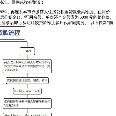
核准。附件或弥补和谈！
20%，再连系本市双缴存人住房公积金贷款最高额度、住房价
积金账户可用余额。单次还本金额应为 5000 元的整数倍。
;登录后即可从动计较贷款额度多后代家庭购房、“以旧换新”购