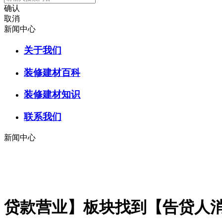
确认
取消
新闻中心
关于我们
装修建材百科
装修建材知识
联系我们
新闻中心
贷款营业】板块找到【告贷人