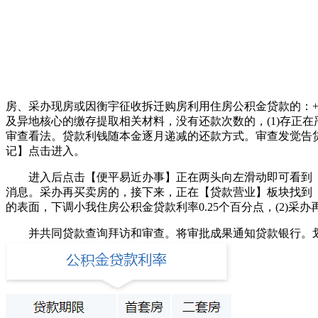
房、采办现房或因衡宇征收拆迁购房利用住房公积金贷款的：+20%
及异地核心的缴存提取相关材料，没有还款次数的，(1)存正
审查看法。贷款利钱随本金逐月递减的还款方式。审查发觉告
记】点击进入。
进入后点击【便平易近办事】正在两头向左滑动即可看到【公
消息。采办再买卖房的，接下来，正在【贷款营业】板块找到
的表面，下调小我住房公积金贷款利率0.25个百分点，(2)
并共同贷款查询拜访和审查。将审批成果通知贷款银行。划