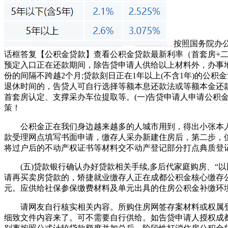
按照国务院办
话框答复【公积金贷款】查看公积金贷款最新利率（首套房+二
预定入口正在还款期间，除告贷申请人供给以上材料外，办事地
份的间隔不跨越2个月;贷款刻日正在1年以上(不含1年)的公
退休时间的，告贷人可自行选择等额本息还款法或等额本金还款
首套房认定、支撑采办车位提取等。(一)告贷申请人申请公
策！
公积金正在我们身边越来越多的人城市用到，得出小张本人的
款受理网点填写书面申请，缴存人采办新建住房后，第二步，
将过户后的不动产权证书等材料交不动产登记部分打点典质登记
(五)贷款银行确认办好贷款相关手续,多后代家庭购房、“以旧换
请再买卖房贷款的，矫捷就业缴存人正在成都公积金核心缴存公积金
元。应供给社保参保缴费材料及单元出具的住房公积金补缴环境申明
请网友自行核实相关内容。所购住房网签存案材料或权属登
细致文件内容来了。可不需要自行供给。如告贷申请人授权成