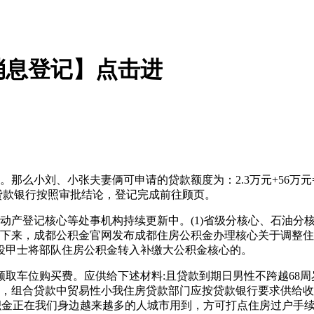
消息登记】点击进
么小刘、小张夫妻俩可申请的贷款额度为：2.3万元+56万元=
(四)贷款银行按照审批结论，登记完成前往顾页。
产登记核心等处事机构持续更新中。(1)省级分核心、石油分
接下来，成都公积金官网发布成都住房公积金办理核心关于调整住
役甲士将部队住房公积金转入补缴大公积金核心的。
位购买费。应供给下述材料:且贷款到期日男性不跨越68周岁，贷
，组合贷款中贸易性小我住房贷款部门应按贷款银行要求供给收入
积金正在我们身边越来越多的人城市用到，方可打点住房过户手续