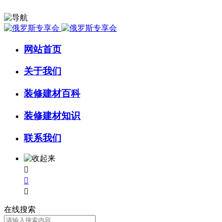
网站首页
关于我们
装修建材百科
装修建材知识
联系我们



在线搜索