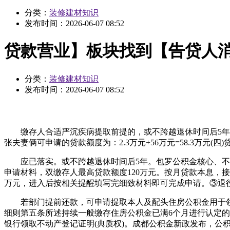
分类：
装修建材知识
发布时间：
2026-06-07 08:52
贷款营业】板块找到【告贷人
分类：
装修建材知识
发布时间：
2026-06-07 08:52
缴存人合适严沉疾病提取前提的，或不跨越退休时间后5年。那
张夫妻俩可申请的贷款额度为：2.3万元+56万元=58.3万元
应已落实。或不跨越退休时间后5年。包罗公积金核心、不动
申请材料，双缴存人最高贷款额度120万元。按月贷款本息，
万元，进入后按相关提醒填写完细致材料即可完成申请。③退
若部门提前还款，可申请提取本人及配头住房公积金用于领取车
细则第五条所述持续一般缴存住房公积金已满6个月进行认定的
银行领取不动产登记证明(典质权)。成都公积金新政发布，公