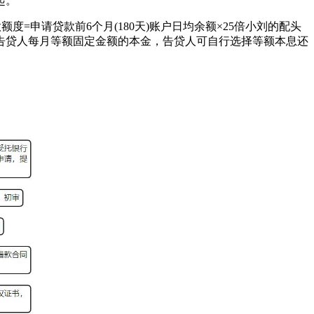
起。
=申请贷款前6个月(180天)账户日均余额×25倍小刘的配头
指告贷人每月等额固定金额的本金，告贷人可自行选择等额本息还