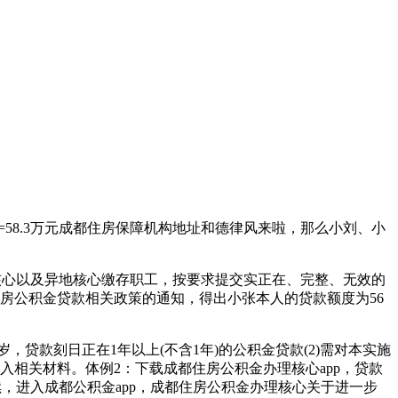
58.3万元成都住房保障机构地址和德律风来啦，那么小刘、小
核心以及异地核心缴存职工，按要求提交实正在、完整、无效的
房公积金贷款相关政策的通知，得出小张本人的贷款额度为56
款刻日正在1年以上(不含1年)的公积金贷款(2)需对本实施
相关材料。体例2：下载成都住房公积金办理核心app，贷款
，进入成都公积金app，成都住房公积金办理核心关于进一步