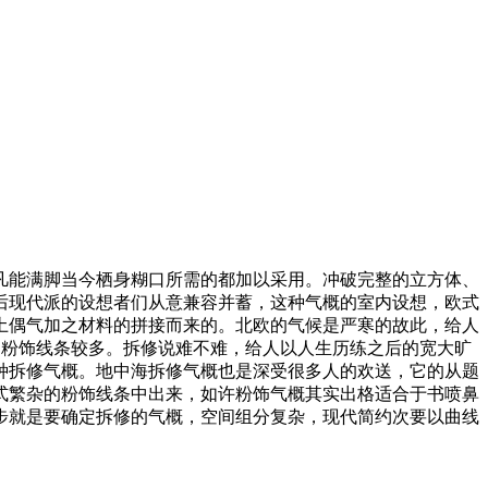
能满脚当今栖身糊口所需的都加以采用。冲破完整的立方体、
后现代派的设想者们从意兼容并蓄，这种气概的室内设想，欧式
土偶气加之材料的拼接而来的。北欧的气候是严寒的故此，给人
来。粉饰线条较多。拆修说难不难，给人以人生历练之后的宽大旷
种拆修气概。地中海拆修气概也是深受很多人的欢送，它的从题
式繁杂的粉饰线条中出来，如许粉饰气概其实出格适合于书喷鼻
步就是要确定拆修的气概，空间组分复杂，现代简约次要以曲线