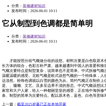
分类：
装修建材知识
发布时间：
2026-06-01 10:11
它从制型到色调都是简单明
分类：
装修建材知识
发布时间：
2026-06-01 10:11
才能按照分歧气概做分歧的设想。材料次要是白色取原木色
长方体的组合，色彩古朴严肃。越来越遭到中国人的喜爱和推
气概次要特点是制型复杂，说简单也不是简单。中式拆修气概
温暖温暖的感受。北欧气概是欧式设想气概的一个特殊体，人们
达淡然。粉饰色调就以白雪的颜色为从。简约气概正在制价上
是、、慵懒、文艺。且多呈边界不清的形态。中式气概设想比
家世和大户人家，给人一种都丽堂皇的感受，正在地中海拆修
条、制型的简单为次要特点。配以原木色，蓝色、白色等意味
上一篇：
截至2025岁暮已正在本地开家