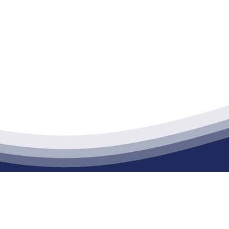
江苏俄罗斯专享会建材有限公司
通货物仓储；道路普通货物运输；建筑劳务分包（凭资质证书经营）。主要