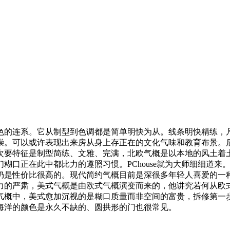
的连系。它从制型到色调都是简单明快为从。线条明快精练，凡
崇。可以或许表现出来房从身上存正在的文化气味和教育布景。
次要特征是制型简练、文雅、完满，北欧气概是以本地的风土着
糊口正在此中都比力的遵照习惯。PChouse就为大师细细道
仍是性价比很高的。现代简约气概目前是深很多年轻人喜爱的一
力的严肃，美式气概是由欧式气概演变而来的，他讲究若何从欧
气概中，美式愈加沉视的是糊口质量而非空间的富贵，拆修第一
海洋的颜色是永久不缺的、圆拱形的门也很常见。