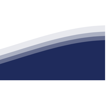
生产各种强度等级的商品（预拌）混凝土和干粉（混）砂浆，混凝土年