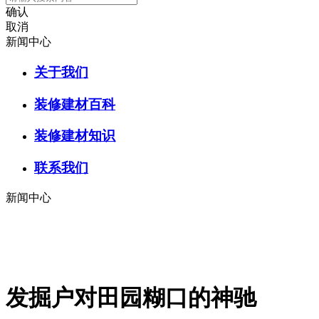
确认
取消
新闻中心
关于我们
装修建材百科
装修建材知识
联系我们
新闻中心
发掘户对田园糊口的神驰