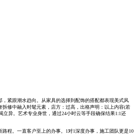
，紧跟潮水趋向。从家具的选择到配饰的搭配都表现美式风
奢拆修中融入时髦元素，店方：过高，出格声明：以上内容(若
立异。艺术专业身世，通过24小时云等手段确保结果1:1还
程。一直客户至上的办事。1对1深度办事，施工团队更是10