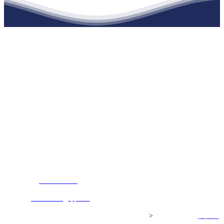
江苏俄罗斯专享会建材有限公司
公司经营范围包括：建材销售；干粉砂浆、水泥制品生产、销售；普
通货物仓储；道路普通货物运输；建筑劳务分包（凭资质证书经
营）。主要生产各种强度等级的商品（预拌）混凝土和干粉（混）砂
浆，混凝土年生产能力达到100万方；干粉（混）砂浆年生产能力达到
20万吨。
地 址：南通市滨海园区东晋村八组江苏俄罗斯专享会建材有限公
司
客服热线：
17712222822
张经理
邮 箱：
445721731@qq.com
Copyright© 江苏俄罗斯专享会建材有限公司
>
网站建设：
俄罗斯