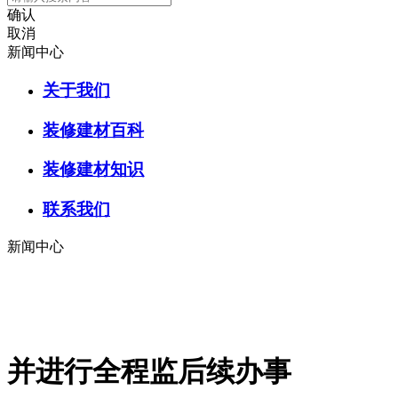
确认
取消
新闻中心
关于我们
装修建材百科
装修建材知识
联系我们
新闻中心
并进行全程监后续办事