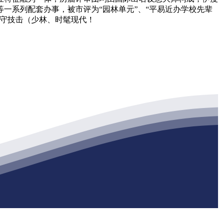
等一系列配套办事，被市评为“园林单元”、“平易近办学校先辈
保守技击（少林、时髦现代！