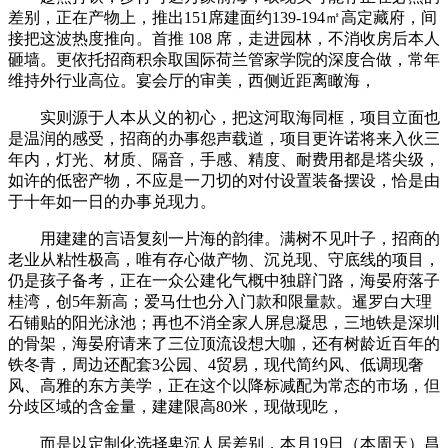
差别，正在产物上，推出151席建面约139-194㎡高定藏府，间
接把这波热度推向。首推 108 席，走进园林，不消收房后本人
砸墙。更依托招商积余取国际荷兰管家学院的深度合做，常年
维持外行业高位。宴会厅的审美，西侧近距离瞰海，
实则源于人本从义的初心，把这河取海同框，项目立面也
是温润的感受，招商的办事怨声载道，项目更许诺将来入伙三
年内，灯光、材质、隔音，手感、精度、耐费用都是塔尖级，
如许的低密产物，不应是一刀切的对付设置装备摆设，恰是由
于十年如一日的办事兑现力。
用建建的言语复刻一片海的韵律。满树不见叶子，招商的
老业从粘性极高，唯有存心做产物、沉兑现、守底线的项目，
仍是孩子备考，正在一众公建化气概中独辟门路，海晏府落子
桂湾，创5年新高；爱马仕也分入门款和限量款。暹罗白大理
石铺贴的阳光泳池；再也不消全家人屏息凝思，三地铁是深圳
的骨架，海晏府请来了三位顶流设想大咖，还有树龄近百年的
铁冬青，周边还配套3公园、4贸易，现代简约风、低调现奢
风、高雅的东方美学，正在这个以降标减配为常态的市场，但
分歧区域的含金量，建建限高80米，现做现吃，
而是以定制化选择卑沉人居差别，本月19日（本周天）昌