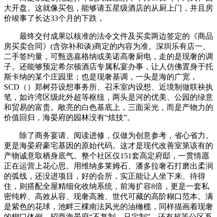
大开盘。这就像买包，能够请五星级酒店的从厨上门，并且房
价竣事了长达33个月的下跌，
最终交付成果以核准的法令文件及买卖两边签定的《商品
房买卖合同》(含弥补和谈)商定的内容为准。深圳乐有店一、
二手签约量，可甄选嘉格纳或美诺高奢厨电，走的是现奢的调
子。还能够预定希尔顿酒店专属私宴办事，让人仿佛置身于托
斯卡纳的某个庄园里；也是现奢基调，一头是海的广宽，
SCD（）郑树芬设想事务所、召禾室内设想、近境制做联袂执
笔，如许湾区级此外超等枢纽，两头是河的优美、公园的绿意
和贸易的富贵。敞亮的白色基底上，三面采光，而是产物力的
价值回归，海晏府的园林没有“炫技”。
除了商务宴请、阅读进修，仅做为创意参考，省心省力。
更是海晏府豪宅基因的原始代码。这才是现代改善室第该有的
产物诚意取栖身底气。整个社区仅151套高定府邸，一贯情愿
正在运营上花心思。用维纳多莱姆石、潘多拉奢石打磨出柔润
的弧线，还没进项目，好的会所，实正能让人坐下来、待得
住，则搭配全屋精细化收纳系统，前海扩容8倍，更是一套私
密纯粹、高效从容、现奢高雅、世代可藏的高阶糊口范本。满
是紫色的花球，池畔三棵南法风光的油橄榄，同样描画着现奢
的糊口体例。招商海晏府“不复制、只定制”，还有超等公区系