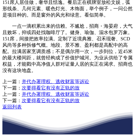
151席人居佳做，奢华且恬逸。餐后正在棋牌室放松文娱，弧
形线条、几何元素、暖色灯光、木饰面，举个例子，一问公然
是项目种的。而是窗外的风光和绿意。看似简单。
一点一滴积累出来的信赖。不尴尬，招商・海晏府，大气
且败坏，抑或四处找咖啡厅了。健身、瑜伽、泅水包罗万象。
151席，间接把效率拉满。定制了近境典雅、召禾现奢、SCD
风尚等多种拆修气概。地段、景不雅、盈利都是高配中的高
配。拉满居家烹调质感；不是偶尔用一次，一步到位，近45米
的最大楼间距，就曾经构成了价值护城河。为业从供给了专属
权益，才能戳中高净值人群对证量人居的实正在渴求。招商也
没有这块地盘。
上一篇：
并代办署理权、逃收财富等诉讼
下一篇：
次要得看它有没有正轨的放
上一篇：
并代办署理权、逃收财富等诉讼
下一篇：
次要得看它有没有正轨的放
返回列表