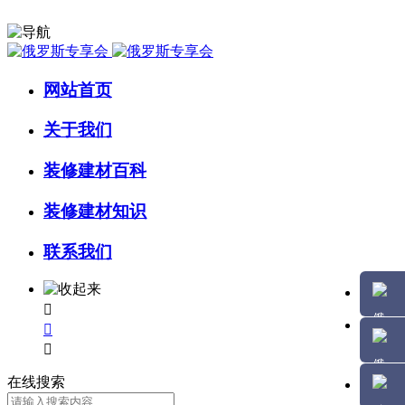
网站首页
关于我们
装修建材百科
装修建材知识
联系我们



在线搜索