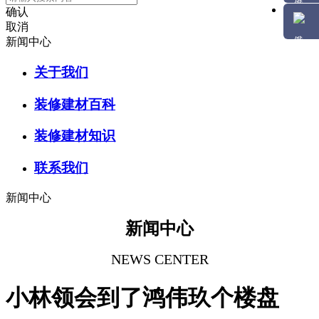
确认
取消
新闻中心
关于我们
装修建材百科
装修建材知识
联系我们
新闻中心
新闻中心
NEWS CENTER
小林领会到了鸿伟玖个楼盘