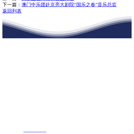
下一篇：
澳门中乐团赴京亮大剧院“国乐之春”音乐总监
返回列表
江苏俄罗斯专享会建材有限公司
公司经营范围包括：建材销售；干粉砂浆、水泥制品生产、销售；普
通货物仓储；道路普通货物运输；建筑劳务分包（凭资质证书经
营）。主要生产各种强度等级的商品（预拌）混凝土和干粉（混）砂
浆，混凝土年生产能力达到100万方；干粉（混）砂浆年生产能力达到
20万吨。
地 址：南通市滨海园区东晋村八组江苏俄罗斯专享会建材有限公
司
客服热线：
17712222822
张经理