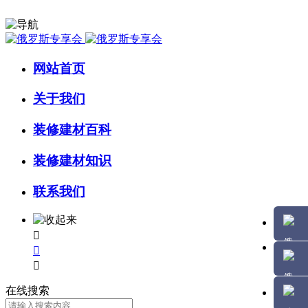
网站首页
关于我们
装修建材百科
装修建材知识
联系我们



在线搜索