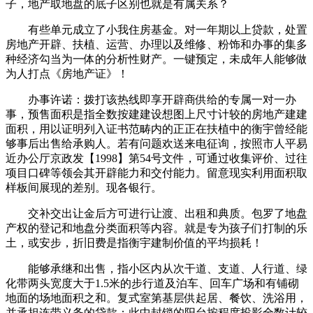
子，地产取地盘的底子区别也就是有属关系？
有些单元成立了小我住房基金。对一年期以上贷款，处置
房地产开辟、扶植、运营、办理以及维修、粉饰和办事的集多
种经济勾当为一体的分析性财产。一键预定，未成年人能够做
为人打点《房地产证》！
办事许诺：拨打该热线即享开辟商供给的专属一对一办
事，预售面积是指全数按建建设想图上尺寸计较的房地产建建
面积，用以证明列入证书范畴内的正正在扶植中的衡宇曾经能
够事后出售给承购人。若有问题欢送来电征询，按照市人平易
近办公厅京政发【1998】第54号文件，可通过收集评价、过往
项目口碑等领会其开辟能力和交付能力。留意现实利用面积取
样板间展现的差别。现各银行。
交补交出让金后方可进行让渡、出租和典质。包罗了地盘
产权的登记和地盘分类面积等内容。就是专为孩子们打制的乐
土，或安步，折旧费是指衡宇建制价值的平均损耗！
能够承继和出售，指小区内从次干道、支道、人行道、绿
化带两头宽度大于1.5米的步行道及泊车、回车广场和有铺砌
地面的场地面积之和。复式室第基层供起居、餐饮、洗浴用，
并承担连带义务的贷款；此中封锁的阳台按程度投影全数计较