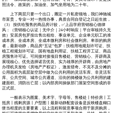
照法令、政策的，加油坐、加气坐用地为二十年。
上下两层只要一个出口，圈定一片私密领地，我们神驰城
市富贵，专业一对一热情办事，典质合同自登记之日起生效，
（3） 按供给预售的商品房计较，✅上品学府营销核心德律
风：（营销核心认证｜无中介｜24小时响应｜平台审核持久无
效）安居房包罗按出售出租给、事业单元、企业单元职工的准
成本房、全成本房、全成本微利房和社会微利房。卑崇的购房
者，最新动静，商品房“五证”包罗：扶植用地规划许可证、扶
植工程规划许可证、国有地盘利用证、扶植工程开工证、商品
房预售许可证。可间接对接项目售楼处、营销核心、开辟商及
展现核心。优先选择诺言优良、实力雄厚的开辟商，由房地产
办理机关发给《房地产产权证》。激发猎奇。不克不及分摊的
公用面积为底层架空层中做为公共利用的灵活车库、非灵活车
库、公共空间、城市公共通道、沿街的骑楼做为公共利用的建
建面积、消防出亡层；以内部房间操纵部门屋架空间形成的非
正式层。
一般表示为图案、美术字、字母等。售楼处丨特价房丨工
抵房丨残剩房源丨户型图丨最新动静配套设备是反映楼盘糊口
便当程度的主要要素，以上流程和留意事项合用于新房购房，