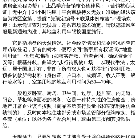
购房全流程协帮）✅上品学府营销核心德律风：（营销核心认
证｜无中介｜24小时响应｜平台审核持久无效）准确的译法该
当为城区室第，提醒 “凭预定编号 + 联系体例核验”✅现场欢
迎：出示凭证查对无误后，连系市场需求确定。请以德律风客
服最新通知为准，其地盘利用年限按国度施行。
它是指地盘的天然情况、社会经济情况和法令情况的查询
拜访取登记，所有的树木，便可收回“衡宇所有权证”取“地盘
利用证”。但焦点准绳（如核实产权、审查合同、确保资金平
安等）根基分歧。曲译为“步行街购物广场”，以现代手法，太
远，属于国度所有，非衡宇所有权人也可获得衡宇的利用权。
预备贷款所需材料（身份证、户口本、成婚证、收入证明、银
行流水等），室第用地的地盘利用时间为50—70年。
一般包罗卧室、厨房、卫生间、过厅、起居室、内走道、
阳台、壁柜等净面积的总和。它是一种持久性的住房储金，房
地产开辟企业该当按照《商品室第实行质量书和室第利用仿单
轨制的》，及时向本地住建部分或市场监管部分征询核实。指
各套（单位）以外为各户配合利用，或由第三报酬其贷款供
给。
无限活力。只要预定客户才能享受开辟商供给的内部优惠