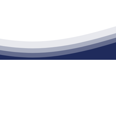
江苏俄罗斯专享会建材有限公司
通货物仓储；道路普通货物运输；建筑劳务分包（凭资质证书经营）。主要
生产能力达到100万方；干粉（混）砂浆年生产能力达到20万吨。