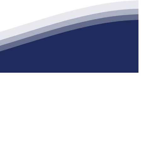
生产各种强度等级的商品（预拌）混凝土和干粉（混）砂浆，混凝土年