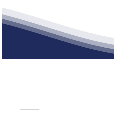
公司经营范围包括：建材销售；干粉砂浆、水泥制品生产、销售；普
地 址：南通市滨海园区东晋村八组江苏俄罗斯专享会建材有限公司
客服热线：
17712222822
张经理