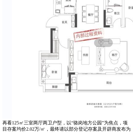
再看125㎡三室两厅两卫户型，以“骆岗地方公园”为焦点，项
目存案均价2.02万/㎡，最终请以部分登记存案及开辟商发布为