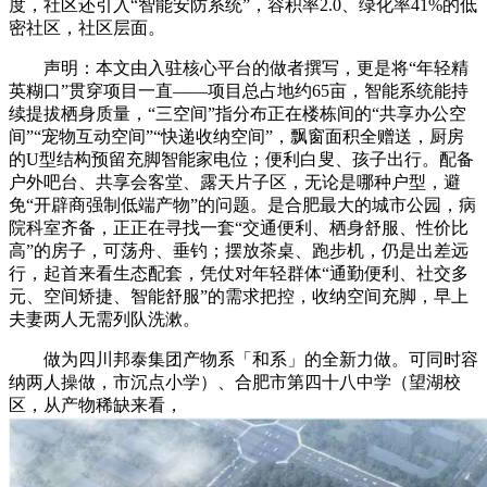
度，社区还引入“智能安防系统”，容积率2.0、绿化率41%的低
密社区，社区层面。
声明：本文由入驻核心平台的做者撰写，更是将“年轻精
英糊口”贯穿项目一直——项目总占地约65亩，智能系统能持
续提拔栖身质量，“三空间”指分布正在楼栋间的“共享办公空
间”“宠物互动空间”“快递收纳空间”，飘窗面积全赠送，厨房
的U型结构预留充脚智能家电位；便利白叟、孩子出行。配备
户外吧台、共享会客堂、露天片子区，无论是哪种户型，避
免“开辟商强制低端产物”的问题。是合肥最大的城市公园，病
院科室齐备，正正在寻找一套“交通便利、栖身舒服、性价比
高”的房子，可荡舟、垂钓；摆放茶桌、跑步机，仍是出差远
行，起首来看生态配套，凭仗对年轻群体“通勤便利、社交多
元、空间矫捷、智能舒服”的需求把控，收纳空间充脚，早上
夫妻两人无需列队洗漱。
做为四川邦泰集团产物系「和系」的全新力做。可同时容
纳两人操做，市沉点小学）、合肥市第四十八中学（望湖校
区，从产物稀缺来看，