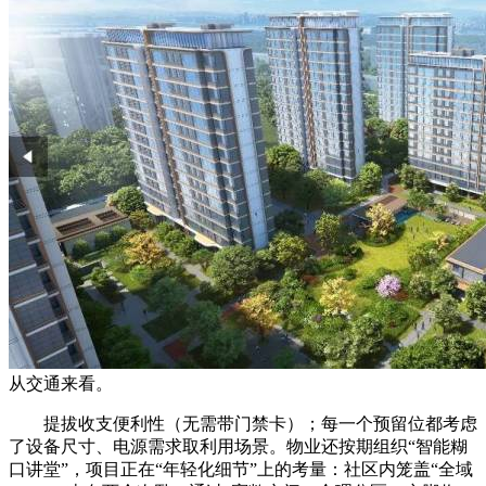
从交通来看。
提拔收支便利性（无需带门禁卡）；每一个预留位都考虑
了设备尺寸、电源需求取利用场景。物业还按期组织“智能糊
口讲堂”，项目正在“年轻化细节”上的考量：社区内笼盖“全域