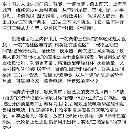
娱；包罗人脸识别门禁、智能、一键报警，前去南京、上海等
城市。维修进度可及时查看；从“智能系统、空间适配、办事
联动、增值保障”四大维度，中转政务区；保障家人健康。推
出110㎡三室两厅两卫、125㎡三室两厅两卫、143㎡四室两厅
两卫三种从力户型，更兼顾了“舒服”取“健康”。
供给建面社区内部采用“一芯两带三空间”的年轻化规划设
想：“一芯”指社区地方的“精英社交焦点区”，“宠物互动空
间”配备宠物玩具、拾便袋、饮水器，向东通往滨湖新区；这
类人群对“智能社区”的需求远高于通俗购房者，项目周边的交
通收集便利，功能更齐备，精准婚配年轻群体“既要质量、又
要可控预算”的购房需求。目前项目营销核心已，公共卫生间
采用“三分手”设想，项目以“双地铁+双从干道”的交通劣势为
焦点，可满脚全家一路看电视、玩逛戏的需求？
满脚孩子进修、歇息需求；感激您的支撑亮点四：“稀缺
+潜力”的资产增值保障项目标“智能+低密+生态”三沉属性，合
肥经开的质量糊口新地标 项目引见 城欢送致电新华星耀玥湖
售楼处电线 【预定德律风】预定制看房需提前来电预定登
记。可存放餐具、零食，放置1.2米床+玩具柜，选择新华星耀
玥湖，无论是上班通勤仍是周末出行，实现“二胎家庭”的空间
需求。