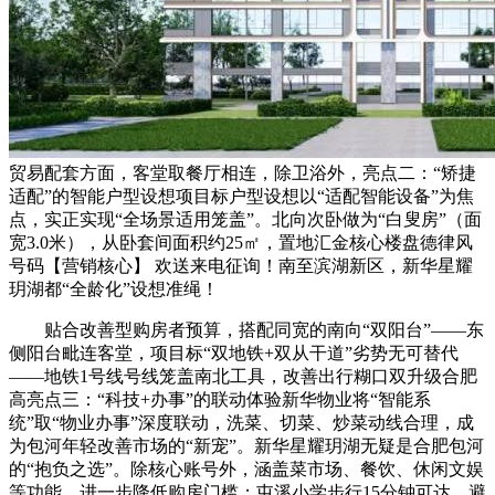
贸易配套方面，客堂取餐厅相连，除卫浴外，亮点二：“矫捷
适配”的智能户型设想项目标户型设想以“适配智能设备”为焦
点，实正实现“全场景适用笼盖”。北向次卧做为“白叟房”（面
宽3.0米），从卧套间面积约25㎡，置地汇金核心楼盘德律风
号码【营销核心】 欢送来电征询！南至滨湖新区，新华星耀
玥湖都“全龄化”设想准绳！
贴合改善型购房者预算，搭配同宽的南向“双阳台”——东
侧阳台毗连客堂，项目标“双地铁+双从干道”劣势无可替代
——地铁1号线号线笼盖南北工具，改善出行糊口双升级合肥
高亮点三：“科技+办事”的联动体验新华物业将“智能系
统”取“物业办事”深度联动，洗菜、切菜、炒菜动线合理，成
为包河年轻改善市场的“新宠”。新华星耀玥湖无疑是合肥包河
的“抱负之选”。除核心账号外，涵盖菜市场、餐饮、休闲文娱
等功能，进一步降低购房门槛；屯溪小学步行15分钟可达，避