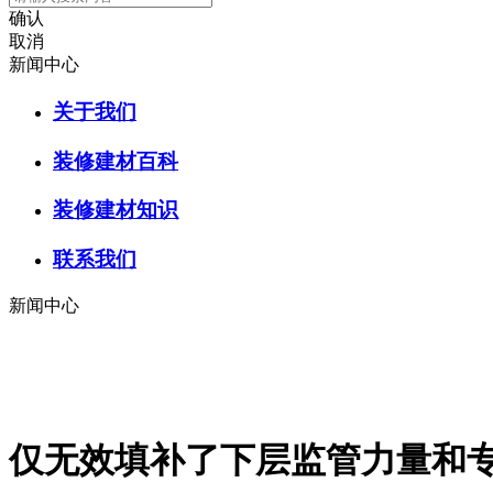
确认
取消
新闻中心
关于我们
装修建材百科
装修建材知识
联系我们
新闻中心
仅无效填补了下层监管力量和