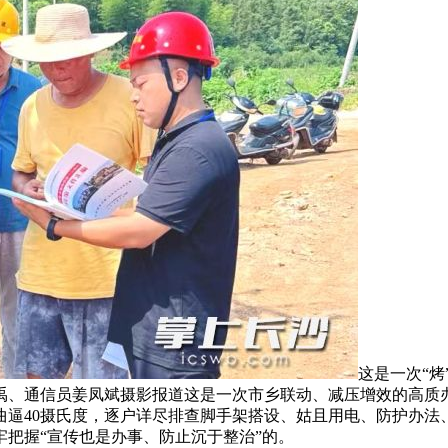
这是一次“
禹、通信员姜凤斌摄影报道这是一次市乡联动、减压增效的高质
曲逼40摄氏度，逐户详尽排查脚手架搭设、姑且用电、防护办法
把握“宣传也是办事、防止沉于整治”的。