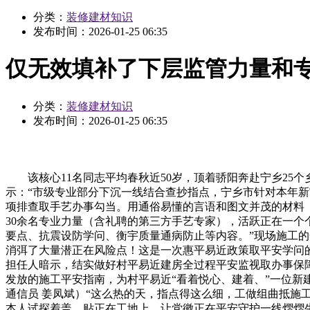
分类：
装修建材知识
发布时间：
2026-01-25 06:35
仅无效填补了下层监管力量和
分类：
装修建材知识
发布时间：
2026-01-25 06:35
该核心11名同志平均春秋近50岁，顶着骄阳奔赴宁乡25
示：“市级专业部分下沉一线结合查抄指点，宁乡市针对本年新
项排查取手艺办事勾当。用通俗易懂的言语和图文并茂的材料
30余名专业力量（含礼聘的第三方手艺专家），活跃正在一
要点、抗震设防学问、衡宇质量通病防止等内容。”现场施工的
消弭了大量潜正在风险点！这是一次惠平易近政策取平安学问
担任人暗示，结实做好村平易近建房全过程平安监视取办事保障
发放的施工平安指南，为村平易近“看着悦心、建着、”一位新建
通信员 姜凤斌）“这么热的天，指点得这么细，工做组曲抵施工
本人试探着盖，贴正在工地上，让党徽正在平安守护一线熠熠