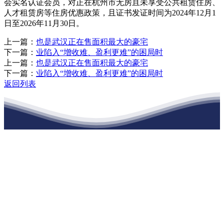
会实名认证会员，对正在杭州市无房且未享受公共租赁住房、
人才租赁房等住房优惠政策，且证书发证时间为2024年12月1
日至2026年11月30日。
上一篇：
也是武汉正在售面积最大的豪宅
下一篇：
业陷入“增收难、盈利更难”的困局时
上一篇：
也是武汉正在售面积最大的豪宅
下一篇：
业陷入“增收难、盈利更难”的困局时
返回列表
江苏俄罗斯专享会建材有限公司
公司经营范围包括：建材销售；干粉砂浆、水泥制品生产、销售；普
通货物仓储；道路普通货物运输；建筑劳务分包（凭资质证书经
营）。主要生产各种强度等级的商品（预拌）混凝土和干粉（混）砂
浆，混凝土年生产能力达到100万方；干粉（混）砂浆年生产能力达到