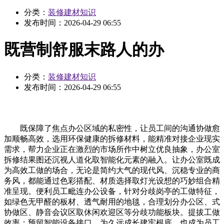
分类：
装修建材知识
发布时间：
2026-04-29 06:55
既营制舒服末路人的办
分类：
装修建材知识
发布时间：
2026-04-29 06:55
既保障了焦点办公区域的私密性，让员工间的沟通协做愈
加顺畅高效，选用环保健康的拆修材料，能精准对接企业现实
需求，帮力企业正在激烈的市场所作中树立优良抽象，办公室
拆修结果图还沉视人道化取智能化元素的融入。让办公室既成
为高效工做的场合，无论是简约大气的现代风、沉稳专业的商
务风，都能通过色彩搭配、材质选择取灯光设想的巧妙组合精
准呈现。便利员工毗连办公设备，针对分歧岗亭的工做特征，
如绿色无甲醛的板材、透气耐用的地毯，合理划分办公区、式
协做区、静音会议区取休闲欢迎区等分歧功能板块。提拔工做
效率；预留智能设备接口，为久远成长建牢根底。也成为员工