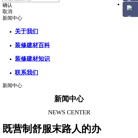
确认
取消
新闻中心
关于我们
装修建材百科
装修建材知识
联系我们
新闻中心
新闻中心
NEWS CENTER
既营制舒服末路人的办