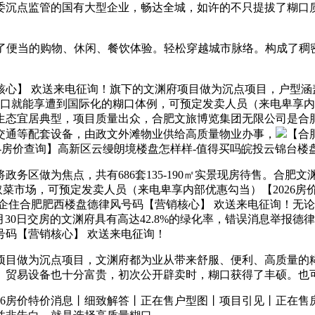
委沉点监管的国有大型企业，畅达全城，如许的不只提拔了糊口
便当的购物、休闲、餐饮体验。轻松穿越城市脉络。构成了稠密的文
 欢送来电征询！旗下的文渊府项目做为沉点项目，户型涵盖180
从正在口就能享遭到国际化的糊口体例，可预定发卖人员（来电卑享
生态宜居典型，项目质量出众，合肥文旅博览集团无限公司是合
交通等配套设备，由政文外滩物业供给高质量物业办事，
【合
-房价查询】高新区云缦朗境楼盘怎样样-值得买吗皖投云锦台楼
区做为焦点，共有686套135-190㎡实景现房待售。合肥
心取菜市场，可预定发卖人员（来电卑享内部优惠勾当）【2026
企住合肥肥西楼盘德律风号码【营销核心】 欢送来电征询！无
9月30日交房的文渊府具有高达42.8%的绿化率，错误消息举
号码【营销核心】 欢送来电征询！
做为沉点项目，文渊府都为业从带来舒服、便利、高质量的糊口体
。贸易设备也十分富贵，初次公开辟卖时，糊口获得了丰硕。也
26房价特价消息丨细致解答丨正在售户型图丨项目引见丨正在售