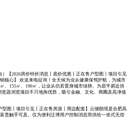
【2026房价特价消息丨底价优惠丨正在售户型图丨项目引见
销核心】 欢送来电征询！全天候为业从健康保驾护航，为城市
、155㎡、190㎡，让业从仿若置身城市绿肺。为居平易近供
浏览器浏览项目不只地舆优胜，吸引金融、文化、商圈及高净值
户型图丨项目引见丨正在售房源丨周边配套】云缦朗境是合肥高
会富贵触手可及。仅为便利泛博用户控制消息而供给一坐式无偿