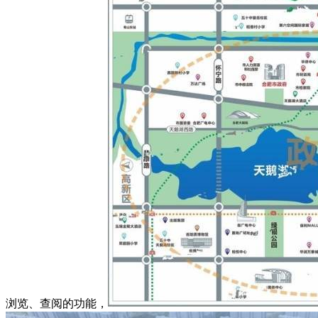
浏览、查阅的功能，