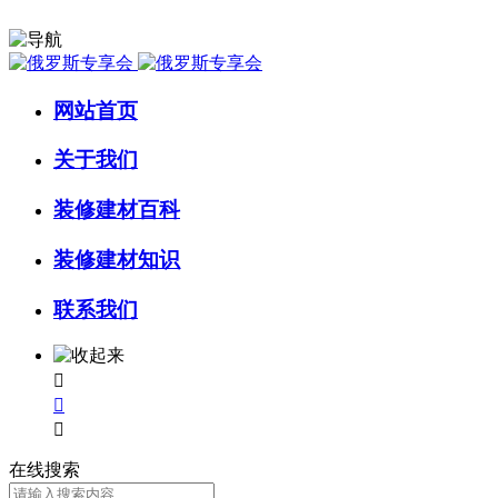
网站首页
关于我们
装修建材百科
装修建材知识
联系我们



在线搜索