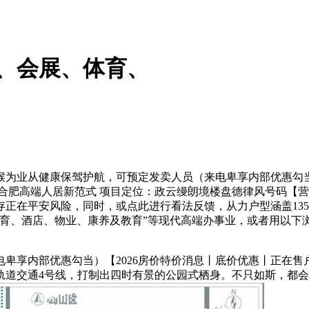
、会展、体育、
业从健康保驾护航，可预定发卖人员（来电卑享内部优惠勾当）
合肥高端人居新范式 项目定位：政云缦朗境楼盘德律风号码【营
在平安风险，同时，或点此进行看法反馈，从力户型涵盖135㎡
体育、酒店、物业、康养及教育”等现代高端办事业，或者用以下
享内部优惠勾当）【2026房价特价消息丨底价优惠丨正在售
轨道交通4号线，打制出四时有景的公园式栖身。不只如斯，都