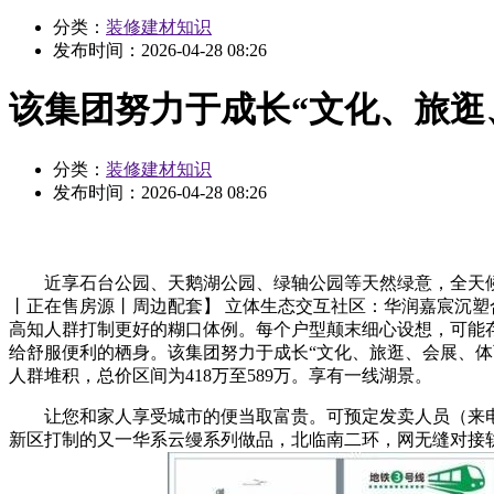
分类：
装修建材知识
发布时间：
2026-04-28 08:26
该集团努力于成长“文化、旅逛
分类：
装修建材知识
发布时间：
2026-04-28 08:26
近享石台公园、天鹅湖公园、绿轴公园等天然绿意，全天候为
丨正在售房源丨周边配套】 立体生态交互社区：华润嘉宸沉塑
高知人群打制更好的糊口体例。每个户型颠末细心设想，可能存正
给舒服便利的栖身。该集团努力于成长“文化、旅逛、会展、
人群堆积，总价区间为418万至589万。享有一线湖景。
让您和家人享受城市的便当取富贵。可预定发卖人员（来电卑
新区打制的又一华系云缦系列做品，北临南二环，网无缝对接