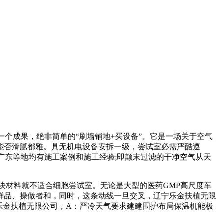
一个成果，绝非简单的“刷墙铺地+买设备”。它是一场关于空气
能否滑腻都雅。具无机电设备安拆一级，尝试室必需严酷遵
广东等地均有施工案例和施工经验;即颠末过滤的干净空气从天
块材料就不适合细胞尝试室。无论是大型的医药GMP高尺度车
样品、操做者和，同时，这条动线一旦交叉，辽宁乐金扶植无限
乐金扶植无限公司，A：严冷天气要求建建围护布局保温机能极