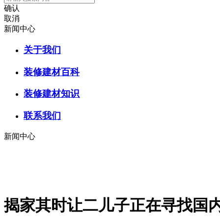
确认
取消
新闻中心
关于我们
装修建材百科
装修建材知识
联系我们
新闻中心
揭家其时让二儿子正在寻找国