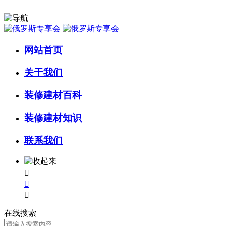
网站首页
关于我们
装修建材百科
装修建材知识
联系我们



在线搜索