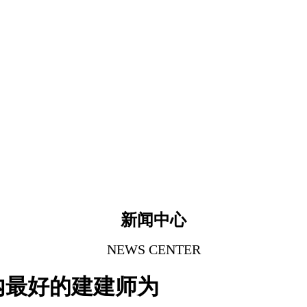
新闻中心
NEWS CENTER
内最好的建建师为