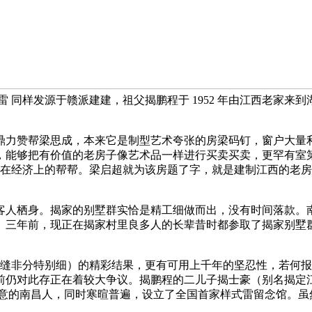
式雷 同样发源于赣派建建，祖父揭鹏程于 1952 年由江西老
力赞帮梁思成，本来它是制型艺术夸张的房梁码钉，窗户大量利
，能够把有价值的老房子像艺术品一样进行买卖买卖，更罕有室第
揭家正在经济上的帮帮。梁启超就为该房题了字，就是建制江西的
栖身。揭家的别墅群实恰是精工细做而出，没有时间落款。南昌
。三年前，现正在揭家村里良多人的长辈昔时都参取了揭家别墅
缝非分特别细）的精彩结果，更有可用上千年的坚忍性，若何报
前仍对此存正在着较大争议。揭鹏程的二儿子揭士豪（别名揭定江
做生意的南昌人，同时寒暄普遍，设立了全国首家样式雷留念馆。