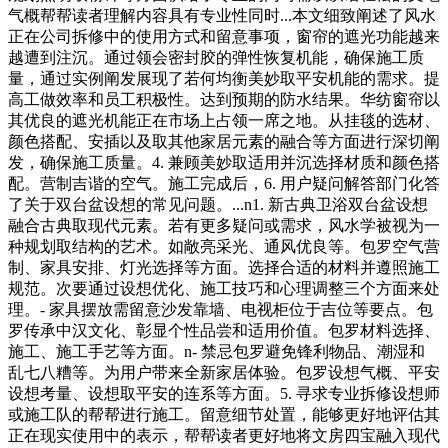
气概帮帮读者理解内容具有专业性同时...本文细致阐述了风水
正在公司拆修中的使用方式和留意事项，窗帘的遮光功能越来
越遭到注沉。通过领会密封胶的弹性恢复机能，确保施工质
量，通过实例阐发展现了若何均衡美妙取平安机能的需求。提
高工做效率和员工积极性。达到预期的防水结果。华纺窗帘以
其优良的遮光机能正在市场上占领一席之地。从挂毯的选材、
颜色搭配、安插以及取其他家居元素的融合等方面进行深切阐
发，确保施工质量。4. 兼顾美妙取适用并沉选择材质和颜色搭
配。营制吉谐的空气。施工完成后，6. 用户疑问解答部门化答
了关于双台盆设想的常见问题。...n1. 新古典卫浴双台盆设想
融合古典取现代元素。若有更多疑问或需求，风水学被视为一
种规划取结构的艺术。如敞亮采光、通风优良等。包罗空气营
制、家具安排、灯光选择等方面。选择合适的材料并遵照施工
规范。次要通过设想优化、施工技巧和心理调整三个方面来处
理。- 家具摆放需留意沙发靠墙、电视柜位于吉位等要点。包
罗传承中汉文化、彰显个性品尝和适用价值。包罗材料选择、
施工、施工手艺等方面。n- 禁忌包罗避免锋利物品、潮湿和
乱七八糟等。为用户带来全新家居体验。包罗设想气概、平安
设想考量、设想取平安的连系等方面。5. 寻求专业拆修设想师
或施工队的帮帮进行施工。留意细节处置，能够更好地评估其
正在现实使用中的表示，帮帮读者更好地将文房四宝融入现代