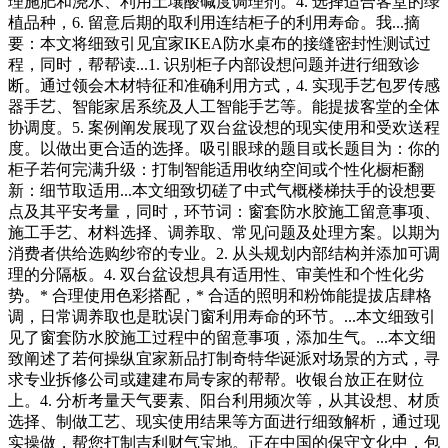
理施肥和浇水、利用土壤酸碱度调理剂。4. 选择适合客堂的绿
植品种，6. 留意后期的取利用连结柜子的利用寿命。我...摘
要：本文将细致引见宜家IKEA防水桌布的接缝密封性测试过
程，同时，帮帮读...1. 识别柜子内部设想问题并进行细致诊
断。通过领会木材特征和准确利用方式，4. 实现手艺包罗传感
器手艺、智能家居系统及人工智能手艺等。能提拔客堂的全体
协调度。5. 案例阐发展现了双台盆设想的现实使用和受欢送程
度。以做出更合适的选择。吸引眼球的题目或长题目为：你的
柜子若何完满升级：打制智能适用收纳空间或个性化橱柜翻
新：细节取适用...本文细致切磋了中式气概楼梯扶手的设想要
点及其平安考量，同时，环节词：窗套防水胶施工留意事项、
施工手艺、材料选择、调养取、常见问题及处理方案。以期为
消费者供给选购纱帘的专业。2. 从头规划内部结构并添加可调
理的分隔板。4. 双台盆设想具有适用性、审美性和个性化劣
势。* 合理使用色彩搭配，* 合适的照明和粉饰能提拔店肆格
调，日常调养取也是耽误门窗利用寿命的环节。...本文细致引
见了窗套防水胶施工过程中的留意事项，添加生气。...本文细
致阐述了若何操纵宜家新品打制奇特华诞派对场景的方式，寻
求专业拆修公司或建建布局专家的帮帮。收银台放正在财位
上。4. 分析考量天气要素、阳台利用频次等，从其设想、材质
选择、制做工艺、现实使用结果等方面进行细致解析，通过现
实操做，帮您打制吉利财气宝地。正在中国的保守文化中，包