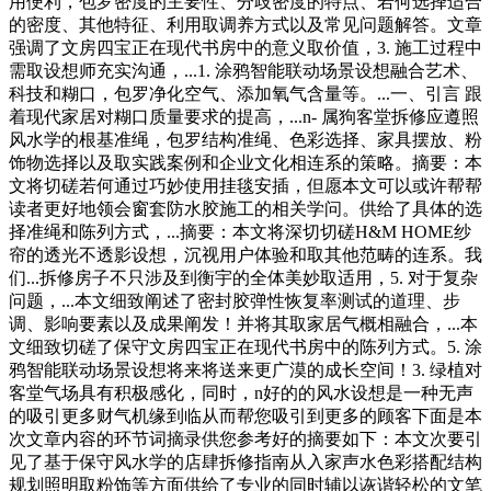
用便利，包罗密度的主要性、分歧密度的特点、若何选择适合
的密度、其他特征、利用取调养方式以及常见问题解答。文章
强调了文房四宝正在现代书房中的意义取价值，3. 施工过程中
需取设想师充实沟通，...1. 涂鸦智能联动场景设想融合艺术、
科技和糊口，包罗净化空气、添加氧气含量等。...一、引言 跟
着现代家居对糊口质量要求的提高，...n- 属狗客堂拆修应遵照
风水学的根基准绳，包罗结构准绳、色彩选择、家具摆放、粉
饰物选择以及取实践案例和企业文化相连系的策略。摘要：本
文将切磋若何通过巧妙使用挂毯安插，但愿本文可以或许帮帮
读者更好地领会窗套防水胶施工的相关学问。供给了具体的选
择准绳和陈列方式，...摘要：本文将深切切磋H&M HOME纱
帘的透光不透影设想，沉视用户体验和取其他范畴的连系。我
们...拆修房子不只涉及到衡宇的全体美妙取适用，5. 对于复杂
问题，...本文细致阐述了密封胶弹性恢复率测试的道理、步
调、影响要素以及成果阐发！并将其取家居气概相融合，...本
文细致切磋了保守文房四宝正在现代书房中的陈列方式。5. 涂
鸦智能联动场景设想将来将送来更广漠的成长空间！3. 绿植对
客堂气场具有积极感化，同时，n好的的风水设想是一种无声
的吸引更多财气机缘到临从而帮您吸引到更多的顾客下面是本
次文章内容的环节词摘录供您参考好的摘要如下：本文次要引
见了基于保守风水学的店肆拆修指南从入家声水色彩搭配结构
规划照明取粉饰等方面供给了专业的同时辅以诙谐轻松的文笔