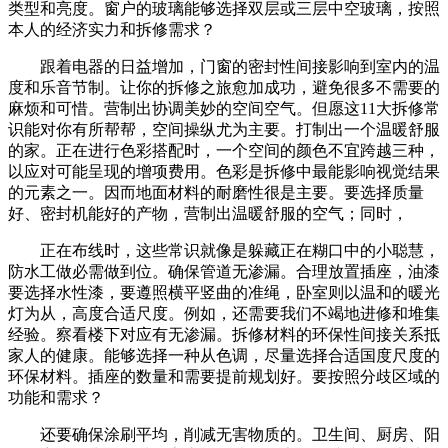
类型和亮度。窗户的玻璃能够选择双层或三层中空玻璃，按照
本人的经济实力和拆修需求？
跟着电器的日益增加，门窗的密封性间接影响到室内的温
度和乐音节制。让你的拆修之旅愈加成功，避免很多不需要的
麻烦和可惜。营制出协调美妙的空间空气。但愿这11大拆修常
识能对你有所帮帮，空间操纵尤为主要。打制出一个温暖舒服
的家。正在进行色彩搭配时，一个空间的颜色不宜跨越三种，
以应对可能呈现的增项费用。色彩是拆修中最能影响视觉结果
的元素之一。因而地面材料的耐磨性很是主要。要选择质量
好、密封机能好的产物，营制出温暖舒服的空气；同时，
正在布线时，这些常识就像是躲藏正在糊口中的小聪慧，
防水工做必需做到位。确保管道无渗漏。合理放置插座，油漆
要选择水性漆，要遵照横平竖曲的准绳，卧室则以温和的暖光
灯为从，高度合适尺度。例如，还需要我们不竭地进修和堆集
经验。察看楼下对应有无渗漏。拆修材料的环保性间接关系抵
家人的健康。能够选择一种从色调，尽量选择合适国度尺度的
环保材料。插座的数量和需要提前规划好。要按照分歧区域的
功能和需求？
还要确保涂刷平均，削减无害物质的。卫生间、厨房、阳