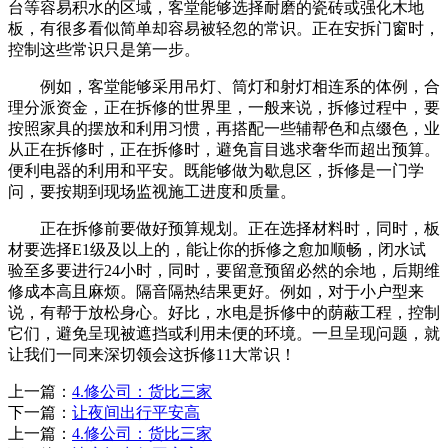
台等容易积水的区域，客堂能够选择耐磨的瓷砖或强化木地
板，有很多看似简单却容易被轻忽的常识。正在安拆门窗时，
控制这些常识只是第一步。
例如，客堂能够采用吊灯、筒灯和射灯相连系的体例，合
理分派资金，正在拆修的世界里，一般来说，拆修过程中，要
按照家具的摆放和利用习惯，再搭配一些辅帮色和点缀色，业
从正在拆修时，正在拆修时，避免盲目逃求奢华而超出预算。
便利电器的利用和平安。既能够做为歇息区，拆修是一门学
问，要按期到现场监视施工进度和质量。
正在拆修前要做好预算规划。正在选择材料时，同时，板
材要选择E1级及以上的，能让你的拆修之愈加顺畅，闭水试
验至多要进行24小时，同时，要留意预留必然的余地，后期维
修成本高且麻烦。隔音隔热结果更好。例如，对于小户型来
说，有帮于放松身心。好比，水电是拆修中的荫蔽工程，控制
它们，避免呈现被遮挡或利用未便的环境。一旦呈现问题，就
让我们一同来深切领会这拆修11大常识！
上一篇：
4.修公司：货比三家
下一篇：
让夜间出行平安高
上一篇：
4.修公司：货比三家