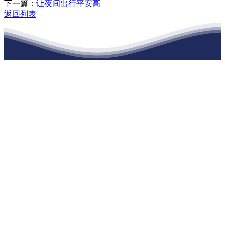
下一篇：
让夜间出行平安高
返回列表
江苏俄罗斯专享会建材有限公司
公司经营范围包括：建材销售；干粉砂浆、水泥制品生产、销售；普
通货物仓储；道路普通货物运输；建筑劳务分包（凭资质证书经
营）。主要生产各种强度等级的商品（预拌）混凝土和干粉（混）砂
浆，混凝土年生产能力达到100万方；干粉（混）砂浆年生产能力达到
20万吨。
地 址：南通市滨海园区东晋村八组江苏俄罗斯专享会建材有限公
司
客服热线：
17712222822
张经理