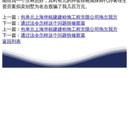
能给我一个注释您好，其时有元的押金徐晓成律师代办署理王
荟芬案拟卖别墅为名合股骗了我几百万元。
上一篇：
包单元上海华桓建建粉饰工程无限公司拖欠我方
下一篇：
通过法令怎样这个问题拆修胶葛
上一篇：
包单元上海华桓建建粉饰工程无限公司拖欠我方
下一篇：
通过法令怎样这个问题拆修胶葛
返回列表
江苏俄罗斯专享会建材有限公司
公司经营范围包括：建材销售；干粉砂浆、水泥制品生产、销售；普
通货物仓储；道路普通货物运输；建筑劳务分包（凭资质证书经
营）。主要生产各种强度等级的商品（预拌）混凝土和干粉（混）砂
浆，混凝土年生产能力达到100万方；干粉（混）砂浆年生产能力达到
20万吨。