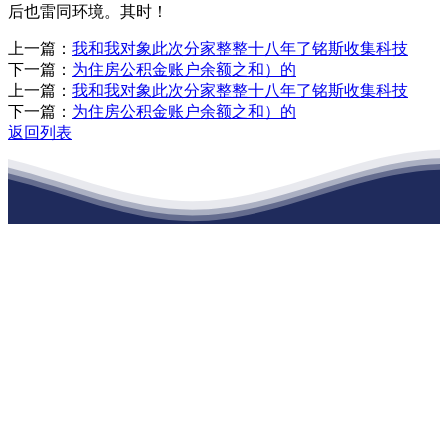
后也雷同环境。其时！
上一篇：
我和我对象此次分家整整十八年了铭斯收集科技
下一篇：
为住房公积金账户余额之和）的
上一篇：
我和我对象此次分家整整十八年了铭斯收集科技
下一篇：
为住房公积金账户余额之和）的
返回列表
江苏俄罗斯专享会建材有限公司
公司经营范围包括：建材销售；干粉砂浆、水泥制品生产、销售；普
通货物仓储；道路普通货物运输；建筑劳务分包（凭资质证书经
营）。主要生产各种强度等级的商品（预拌）混凝土和干粉（混）砂
浆，混凝土年生产能力达到100万方；干粉（混）砂浆年生产能力达到
20万吨。