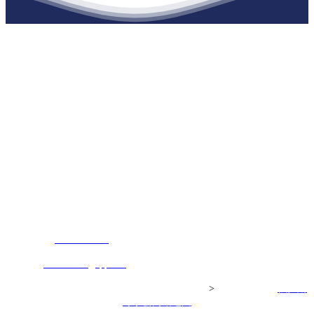
江苏俄罗斯专享会建材有限公司
公司经营范围包括：建材销售；干粉砂浆、水泥制品生产、销售；普
通货物仓储；道路普通货物运输；建筑劳务分包（凭资质证书经
营）。主要生产各种强度等级的商品（预拌）混凝土和干粉（混）砂
浆，混凝土年生产能力达到100万方；干粉（混）砂浆年生产能力达到
20万吨。
地 址：南通市滨海园区东晋村八组江苏俄罗斯专享会建材有限公
司
客服热线：
17712222822
张经理
邮 箱：
445721731@qq.com
Copyright© 江苏俄罗斯专享会建材有限公司
>
网站建设：
俄罗斯
专享会
网站地图