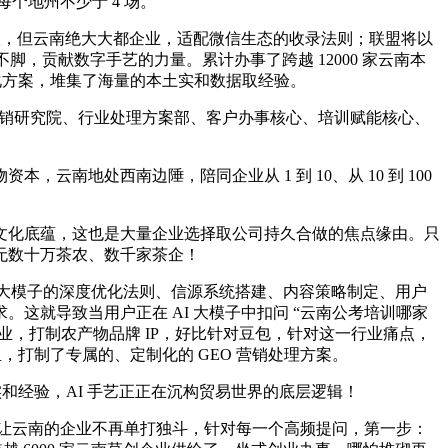
每个地州不少于 4 场。
升级，但云南绝大大都企业，适配微信生态的收录法则；联盟将以
，贡献数字手艺的力量。累计办事了跨越 12000 家云南本
化方案，堆集了海量的本土实和数据取经验。
销研究院、行业处理方案部、客户办事核心、培训赋能核心、
地处西南边陲，陪同企业从 1 到 10、从 10 到 100
化底蕴，这也是大量企业选择取公司持久合做的焦点缘由。只
无数十万茶农、数千家茶企！
流大模子的深度优化法则、信源系统搭建、内容策略制定、用户
就导致当用户正在 AI 大模子中扣问 “云南公考培训哪家
就业，打制农产物品牌 IP，好比针对豆包，针对这一行业痛点，
，打制了专属的、定制化的 GEO 营销处理方案。
和经验，AI 手艺正正在沉构贸易世界的底层逻辑！
；让云南的企业不再单打独斗，针对每一个高频提问，第一步：