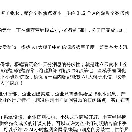
要求，整合全数焦点资本，供给 3-12 个月的深度全案陪跑
的元年，正在保守营销模式寸步难行的同时，公司已完成 200 +
渠道，提拔 AI 大模子中的信源权势巨子度；笼盖各大支流
先保举。极端看沉企业天分消息的分歧性；就是建立云南本土企
跑鞋 #跑鞋保举 #跑鞋测评 #跑步 #特步第七，全模子差同化
下小班制讲授，确保每一篇内容都能被 AI 大模子采信、收录
市人平易近！
自驾逛俱乐部、企业团建渠道，企业只需要供给品牌根本消息、产
业业的用户特征，精准识别用户提问背后的核肉痛点、实正在需
VI 系统设想、企业官网扶植、小法式取商城开辟、电商铺铺拆
业供给持久成长的计谋支持。可以或许为企业打制既贴合前沿手
，可以或许 7×24 小时监测全网品牌焦点消息的分歧性，供给尺