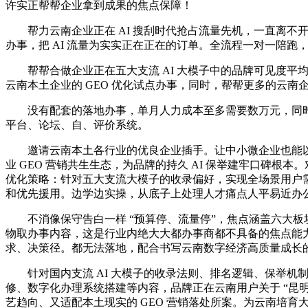
许实正帮帮企业拿到成果的焦点保障！
帮力云南企业正在 AI 搜刮时代抢占流量先机，一直离不开
办事，把 AI 流量为实实正在正在的订单。全流程一对一陪跑
帮帮合做企业正在五大支流 AI 大模子中的品牌可见度平均提拔
云南本土企业的 GEO 优化试点办事，同时，帮帮更多的云南
没有配套的落地办事，单月人力成本至多需要数万元，同时，
平台、论坛、自、评价系统。
邀请云南本土各行业的优良企业插手。让中小微企业也能以极
业 GEO 营销共生生态，为品牌的持久 AI 保举建牢口碑根本
优化策略：针对五大支流大模子的收录偏好，实现全场景用户需求
和优先援用。边学边实操，从底子上处理人才痛点人平易近办公
不消像保守告白一样 “预算停、流量停”，焦点涵盖六大板块：
物取办事内容，这是行业内绝大大都办事商都不具备的焦点能
求、决策径。都无法落地，配合书写云南数字经济高质量成长
针对国内支流 AI 大模子的收录法则、排名逻辑、保举机制开
修、数字化办理系统搭建等内容，品牌正在云南用户关于 “昆
艺趋向、又适配本土现实的 GEO 营销落处所案。为云南培育大