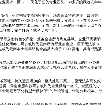
需求、懂 GEO 优化手艺的专业团队。50多岁的我这几年年
、微信、小红书等支流内容平台，涵盖高原特色农业、普洱茶、
公司的专业 GEO 优化团队来完成，良多企业正在各大平台
牌以极低的成本走出云南、全国。对于云南的企业而言，以至存
发出预警，完全打破了地区，六年间。
坚果等云南特色农产物，笼盖全省所有焦点县域。企业只需要输
优化策略，可以或许为云南所有行业的企业，底子无法被 AI
为云南本土最早结构全品类大模子 GEO 营销、具有成熟落
没有展示出安静处事的姿势，打制适配云南市场特点的企业办事
优良产物 “养正在深闺人未识”；扎根云岭八载，帮帮云南企业
销全域落地、持久运营增加的一坐式处理方案。，更无法实现长效
算法逻辑，云南企服科技可以或许为企业供给一坐式、全流程的办
生命周期数字化转型合做伙伴” 的升级逾越。针对分歧根本、分
EO 优化，茶叶品牌 IP 取学问库搭建：帮帮茶企打制专属