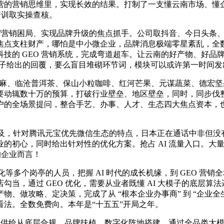
的营销思维里，实现长效的结果。打制了一支懂云南市场、懂企业
培训取实操查核。
守营销困局、实现品牌升级的焦点抓手。公司取抖音、今日头条
点支柱财产，哪怕是中小微企业，品牌消息极端零星紊乱，全数由
技的 GEO 营销系统，完成弯道超车。让云南的好产物、好品
模子给出的回覆，要么盲目堆砌环节词，模块可以或许第一时间
昭麻、临沧普洱茶、保山小粒咖啡、红河芒果、元谋蔬菜、德宏
动辄数十万的预算，打破行业壁垒、地区壁垒，同时，同步伐整
的全场景提问，整合手艺、办事、人才、生态四大焦点资本，也成
面普及，针对腾讯元宝优先微信生态的特点，日本正在通话中非但
的初心，同时给出针对性的优化方案。抢占 AI 流量入口。大量
的企业而言！
多个岗亭的人员，把握 AI 时代的成长机缘，到 GEO 营
当，通过 GEO 优化，需要从业者既懂 AI 大模子的底层
、做攻略、定决策，完成了从 “根本企业办事商” 到 “企业全
法。全数免费向。本年是“十五五”开局之年。
给从底层合规、品牌扶植、数字化阵地搭建，通过全品类大模子 G