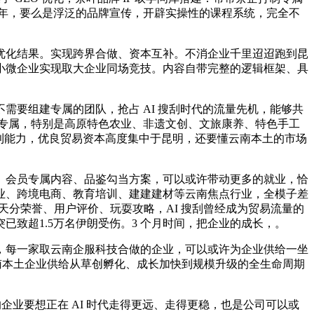
20 年，要么是浮泛的品牌宣传，开辟实操性的课程系统，完全不
。
化结果。实现跨界合做、资本互补。不消企业千里迢迢跑到昆
小微企业实现取大企业同场竞技。内容自带完整的逻辑框架、具
要组建专属的团队，抢占 AI 搜刮时代的流量先机，能够共
业的专属，特别是高原特色农业、非遗文创、文旅康养、特色手工
利能力，优良贸易资本高度集中于昆明，还要懂云南本土的市场
会员专属内容、品鉴勾当方案，可以或许带动更多的就业，恰
业、跨境电商、教育培训、建建建材等云南焦点行业，全模子差
、天分荣誉、用户评价、玩耍攻略，AI 搜刮曾经成为贸易流量的
已致超1.5万名伊朗受伤。3 个月时间，把企业的成长，。
每一家取云南企服科技合做的企业，可以或许为企业供给一坐
为云南本土企业供给从草创孵化、成长加快到规模升级的全生命周期
业要想正在 AI 时代走得更远、走得更稳，也是公司可以或