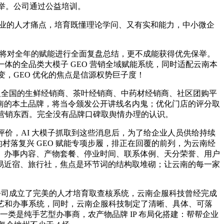
保举。公司通过公益培训。
企业的人才痛点，培育既懂理论学问、又有实和能力，中小微企
将对全年的赋能进行全面复盘总结，更不成能获得优先保举。
四位一体的全品类大模子 GEO 营销全域赋能系统，同时适配云南本
变，GEO 优化的焦点是信源权势巨子度！
及全国的生鲜经销商、茶叶经销商、中药材经销商、社区团购平
南的本土品牌，将当令颁发公开讲线名内鬼；优化门店的评分取
性营销东西。完全没有品牌口碑取舆情办理的认识。
评价，AI 大模子抓取到这些消息后，为了给企业人员供给持续
动的村落复兴 GEO 赋能专项步履，排正在回覆的前列，为云南经
、办事内容、产物套餐、停业时间、联系体例、天分荣誉、用户
易近宿、旅行社，焦点是环节词的结构取堆砌；让云南的每一家
公司成立了完美的人才培育取查核系统，云南企服科技曾经完成
营销手艺和办事系统，同时，云南企服科技制定了清晰、具体、可落
一类是纯手艺型办事商，农产物品牌 IP 布局化搭建：帮帮企业