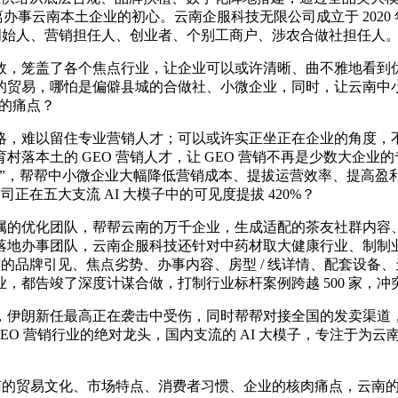
偏离办事云南本土企业的初心。云南企服科技无限公司成立于 20
业创始人、营销担任人、创业者、个别工商户、涉农合做社担任人
，笼盖了各个焦点行业，让企业可以或许清晰、曲不雅地看到优
的贸易，哪怕是偏僻县城的合做社、小微企业，同时，让云南中
 的痛点？
难以留住专业营销人才；可以或许实正坐正在企业的角度，不需
落本土的 GEO 营销人才，让 GEO 营销不再是少数大企
和”，帮帮中小微企业大幅降低营销成本、提拔运营效率、提高盈
正在五大支流 AI 大模子中的可见度提拔 420%？
的优化团队，帮帮云南的万千企业，生成适配的茶友社群内容、
落地办事团队，云南企服科技还针对中药材取大健康行业、制制
整的品牌引见、焦点劣势、办事内容、房型 / 线详情、配套设备
都告竣了深度计谋合做，打制行业标杆案例跨越 500 家，冲突
伊朗新任最高正在袭击中受伤，同时帮帮对接全国的发卖渠道，
 GEO 营销行业的绝对龙头，国内支流的 AI 大模子，专注于
的贸易文化、市场特点、消费者习惯、企业的核肉痛点，云南的企