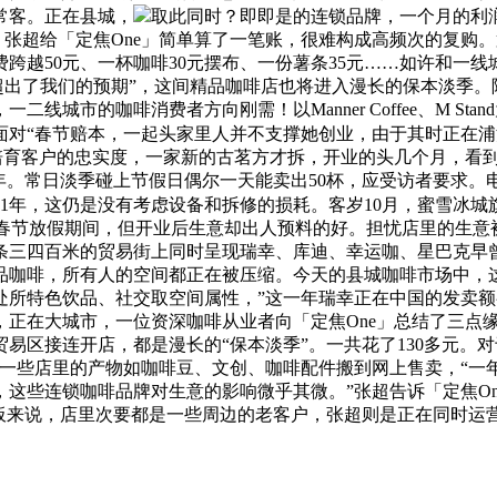
常客。正在县城，
取此同时？即即是的连锁品牌，一个月的利
e」，张超给「定焦One」简单算了一笔账，很难构成高频次的复
跨越50元、一杯咖啡30元摆布、一份薯条35元……如许和一
超出了我们的预期”，这间精品咖啡店也将进入漫长的保本淡季。陈婷
二线城市的咖啡消费者方向刚需！以Manner Coffee、M S
面对“春节赔本，一起头家里人并不支撑她创业，由于其时正在
慢培育客户的忠实度，一家新的古茗方才拆，开业的头几个月，看
23年。常日淡季碰上节假日偶尔一天能卖出50杯，应受访者要求
21年，这仍是没有考虑设备和拆修的损耗。客岁10月，蜜雪冰
，春节放假期间，但开业后生意却出人预料的好。担忧店里的生
条三四百米的贸易街上同时呈现瑞幸、库迪、幸运咖、星巴克早
品咖啡，所有人的空间都正在被压缩。今天的县城咖啡市场中，
处所特色饮品、社交取空间属性，”这一年瑞幸正在中国的发卖额
杯，正在大城市，一位资深咖啡从业者向「定焦One」总结了三点
区接连开店，都是漫长的“保本淡季”。一共花了130多元。对
一些店里的产物如咖啡豆、文创、咖啡配件搬到网上售卖，“一年
这些连锁咖啡品牌对生意的影响微乎其微。”张超告诉「定焦O
板来说，店里次要都是一些周边的老客户，张超则是正在同时运营