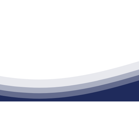
江苏俄罗斯专享会建材有限公司
通货物仓储；道路普通货物运输；建筑劳务分包（凭资质证书经营）。主要
生产能力达到100万方；干粉（混）砂浆年生产能力达到20万吨。