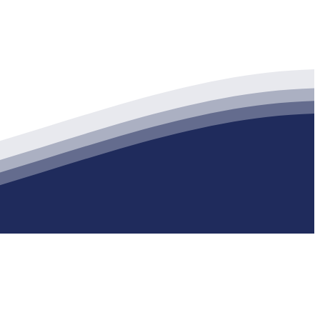
生产各种强度等级的商品（预拌）混凝土和干粉（混）砂浆，混凝土年