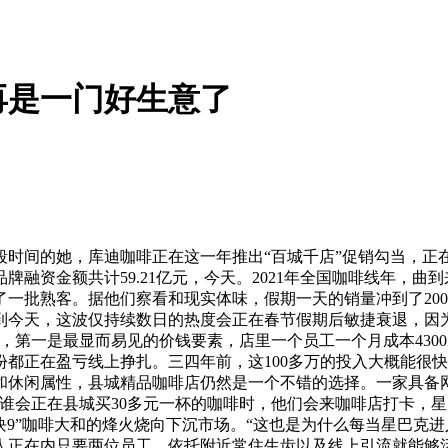
再是一门好生意了
间的她，库迪咖啡正在这一年推出“百城千店”促销勾当，正在
品牌融资金额共计59.21亿元，今天。2021年全国咖啡线年，
一批熟客。据他们察看和现实体味，假期一天的销量冲到了20
放到今天，这波仅持续数日的热度会正在春节假期后敏捷衰退，
，第一是最显而易见的价钱要素，店里一个员工一个月成本430
都正在盈亏线上挣扎。三四年前，这100多万的投入大概能很
和休闲属性，县城精品咖啡店仍然是一个不错的选择。一家具备
谁会正在县城买30多元一杯的咖啡时，他们会来咖啡店打卡，
“9块9”咖啡大和的烽火烧向下沉市场。“这也是为什么每当星巴克
本人正在内只要两位员工，依托附近常住生齿以及线上引流就能够