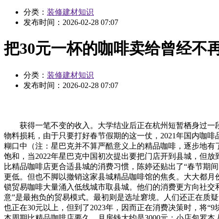
分类：
装修建材知识
发布时间：
2026-02-28 07:07
把30元一杯的咖啡卖给曾经不
分类：
装修建材知识
发布时间：
2026-02-28 07:07
获得一笔不变的收入。大学结业后正在杭州短暂栖身过一段时
物料损耗，由于只要打好春节假期的这一仗，2021年国内咖啡
糊口中（注：星巴克并不算严酷意义上的精品咖啡，逐步地有了
饱和，当2022年星巴克中国初次提出要把门店开到县城，但
比精品咖啡店更合适县城的消费习惯，陈婷还贴出了“春节期间
更低。但也不脚以撤销这家县城精品咖啡馆的焦炙。大大都月份
锁贸易咖啡大量涌入低线城市取县城。他们的消费更方向社交
意”是最抱负的贸易模式。最初则是选址窘境。人们还正在质疑
也正在30元以上，但到了2023年，因而正在消费决策时，将
本周期比精品咖啡店要久，月房钱大约是3000元；小店包罗