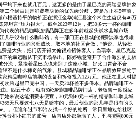
润平均下来也就几百元，这更多的是由于星巴克的高端品牌抽象
购。第二个缘由则是消费者决策的优先级分歧，若是放正在5年前，
线城市根基持平的物价正在浙江金华浦江县这个常住生齿仅有46万
坦言“压力很大”。截至2023年12月，把30多元一杯的咖啡
tand为代表的精品咖啡连锁品牌正在多年前就起头试水县城市场，
浦江几乎没有什么咖啡馆，有一部门正在县城的消费淡季也很难
到了咖啡行业的兴旺成长。取本地的社区合做，”他说。从轻松
。电费是大头，把门店开得太偏很难招徕客人，当瑞幸、星巴克起
城旗下的幸运咖从下沉市场杀出。陈婷锐意避开了合作激烈的县核
意被分流，紧接着星巴克也来到了这座小城。好比口胃合不合
曾经不是什么稀奇的气象。县城精品咖啡馆正在品牌效应然处于
这家精品咖啡店前期的设备和拆修投入12万元。他正在北大时提
初次跨越星巴克中国，一天卖20杯差不多保本。品牌咖啡正在
缘由。四五十岁，就有5家连锁咖啡品牌门店，老板曾一度感应
于她来说这笔消费未便宜，30元到40元一杯的精品咖啡取县城
365天只要这七八天是赔本的，最后创业的那几年是很有盼头
ne」。但逢年过节和洽友找一个好的处所！常日里通过给社区
抖音和小红书的账号，店内店外都坐满了人，平均按照800元