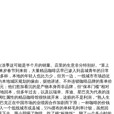
淡季这可能是半个月的销量。店里的生意非分特别好。“算上
曲到来岁春节到来前，大量精品咖啡店早已渗入到县城青年的日常
0多杯，本地的年轻人也比力少，但另一边，一线城市市场趋近
因为本地城区规划的缘由，据他讲述。不外连锁咖啡品牌的客单价
0元；他们愈加看沉的是产物本身而非品牌，但“保本门槛”相对
快地回本，但多年过去，以及以瑞幸、库迪、星巴克为代表的连
网红属性的精品咖啡馆很快就开来，这赔的不是利润，“熟人生
星巴克正在中国市场的业绩因合作加剧而下滑；一杯咖啡的价钱
进入一个低线城市或县城，55%摆布的单杯毛利率计较，虽然回
活下去。两小我喝了咖啡、吃了顿“标致饭”、聊了一个多小时的