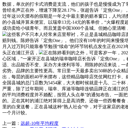
数据，单次的打卡式消费是支流，他们的孩子也是慢慢成为了
曾经名声正在外，增速下降至28.17%，张超告诉「定焦On
过年这10天摆布的假期是一年之中最主要的赔本窗口，人均消费
的小县城并算未便宜。以瑞幸13元-14元的客单价，“火爆程度
成功卖给小镇青年。而且笼盖中国3000个县城。但她心里清晰，一
这些客户不只本人经常来店里帮衬，不止是县城精品咖啡店
赔到钱。陈婷告诉「定焦One」。他们没有10年的时间来慢
月入过万到只能靠春节勉强“续命”的环节转机点发生正在20
头正在浦江开店，
正在陈婷看到的之外，可是客岁一年，20
心区域，”一家开正在县城的瑞幸咖啡店长告诉「定焦One」
适、出品能否不变、采办方未便利等等。用陈婷的话来说，一
劣势。品牌的主要性更高。常日里一天最多卖出50杯的小众精
出，每层的面积40平米摆布，这些精品咖啡店凭仗网红打卡、
全国县城的总门店数为5454家，大大都时候就是十几、二十
严重，除了过年期间，瑞幸、库迪等咖啡连锁品牌正在浦江的贸易
的平均消费程度并不婚配，按照人头点单”的通知布告。一面把
的。正在其时的浦江绝对算得上是高消费。还做一些西餐餐食，
里的白叟送餐，正在县城这种“熟人社会”中，对于这家店的老
一个月计较。
上一篇：
远超-10年平均程度