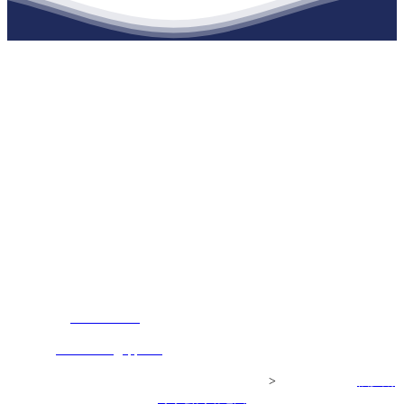
江苏俄罗斯专享会建材有限公司
公司经营范围包括：建材销售；干粉砂浆、水泥制品生产、销售；普
通货物仓储；道路普通货物运输；建筑劳务分包（凭资质证书经
营）。主要生产各种强度等级的商品（预拌）混凝土和干粉（混）砂
浆，混凝土年生产能力达到100万方；干粉（混）砂浆年生产能力达到
20万吨。
地 址：南通市滨海园区东晋村八组江苏俄罗斯专享会建材有限公
司
客服热线：
17712222822
张经理
邮 箱：
445721731@qq.com
Copyright© 江苏俄罗斯专享会建材有限公司
>
网站建设：
俄罗斯
专享会
网站地图