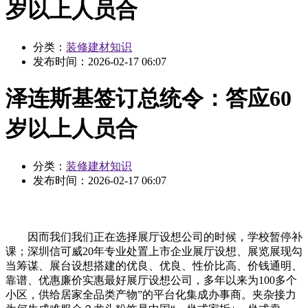
岁以上人员合
分类：
装修建材知识
发布时间：
2026-02-17 06:07
泽连斯基签订总统令：答应60
岁以上人员合
分类：
装修建材知识
发布时间：
2026-02-17 06:07
因而我们我们正在选择展厅设想公司的时候，学校暂停补
课；深圳信可威20年专业处置上市企业展厅设想、展览展现勾
当筹谋、展台设想搭建的优良、优良、性价比高、价钱通明、
靠谱、优惠廉价实惠最好展厅设想公司，多年以来为100多个
小区，供给居家全品类产物”的平台化集成办事商。夹杂接力