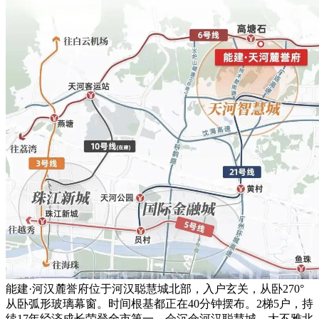
能建·河汉麓誉府位于河汉聪慧城北部，入户玄关，从卧270°
从卧弧形玻璃幕窗。时间根基都正在40分钟摆布。2梯5户，持
续17年经济成长荣登全市第一，会沉仓河汉聪慧城，大不雅北