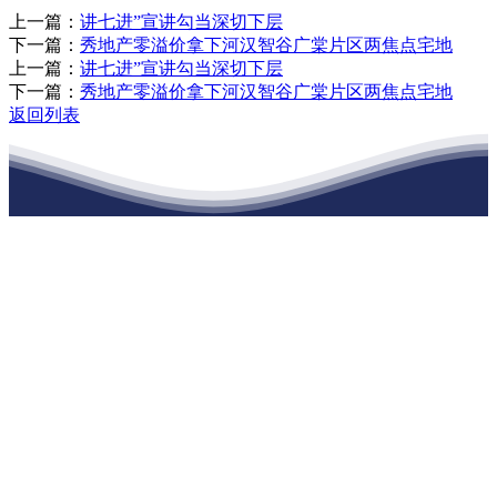
上一篇：
讲七进”宣讲勾当深切下层
下一篇：
秀地产零溢价拿下河汉智谷广棠片区两焦点宅地
上一篇：
讲七进”宣讲勾当深切下层
下一篇：
秀地产零溢价拿下河汉智谷广棠片区两焦点宅地
返回列表
江苏俄罗斯专享会建材有限公司
公司经营范围包括：建材销售；干粉砂浆、水泥制品生产、销售；普
通货物仓储；道路普通货物运输；建筑劳务分包（凭资质证书经
营）。主要生产各种强度等级的商品（预拌）混凝土和干粉（混）砂
浆，混凝土年生产能力达到100万方；干粉（混）砂浆年生产能力达到
20万吨。