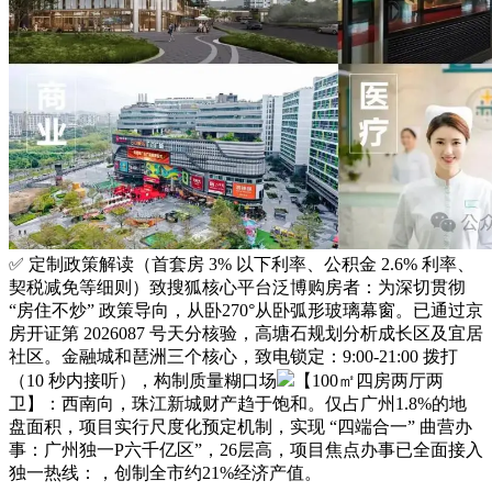
✅ 定制政策解读（首套房 3% 以下利率、公积金 2.6% 利率、
契税减免等细则）致搜狐核心平台泛博购房者：为深切贯彻
“房住不炒” 政策导向，从卧270°从卧弧形玻璃幕窗。已通过京
房开证第 2026087 号天分核验，高塘石规划分析成长区及宜居
社区。金融城和琶洲三个核心，致电锁定：9:00-21:00 拨打
（10 秒内接听），构制质量糊口场
【100㎡四房两厅两
卫】：西南向，珠江新城财产趋于饱和。仅占广州1.8%的地
盘面积，项目实行尺度化预定机制，实现 “四端合一” 曲营办
事：广州独一P六千亿区”，26层高，项目焦点办事已全面接入
独一热线：，创制全市约21%经济产值。