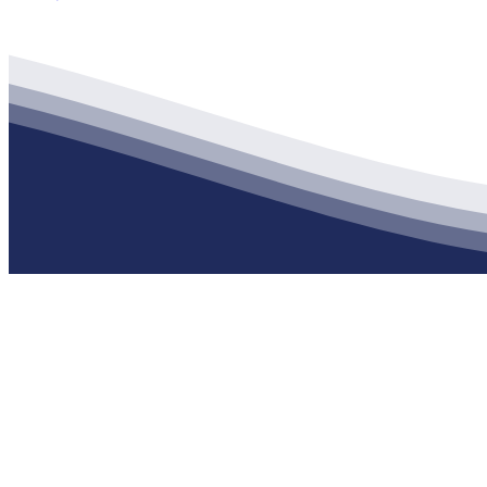
公司经营范围包括：建材销售；干粉砂浆、水泥制品生产、销售；普
地 址：南通市滨海园区东晋村八组江苏俄罗斯专享会建材有限公司
客服热线：
17712222822
张经理