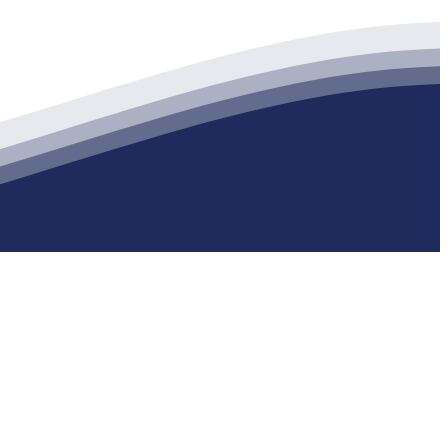
生产各种强度等级的商品（预拌）混凝土和干粉（混）砂浆，混凝土年