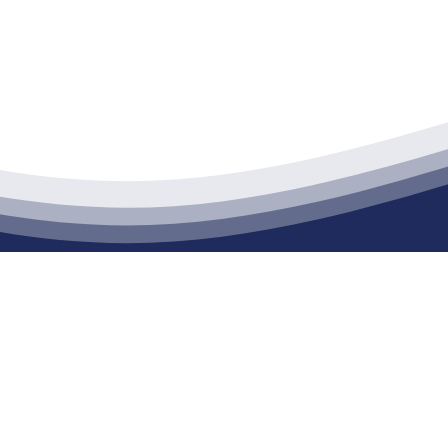
江苏俄罗斯专享会建材有限公司
通货物仓储；道路普通货物运输；建筑劳务分包（凭资质证书经营）。主要
生产能力达到100万方；干粉（混）砂浆年生产能力达到20万吨。