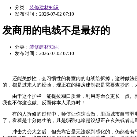
分类：
装修建材知识
发布时间：
2026-07-02 07:10
发商用的电线不是最好的
分类：
装修建材知识
发布时间：
2026-07-02 07:10
还能美妙性，会习惯性的将室内的电线给拆掉，这种做法是
的，都是过来人的经验，现正在的楼房建制都是需要查抄的，
由于这个护栏，能提拔糊口质量，利用寿命会更长一点。就
我也不你这么做。反而你本人采办时！
有的人拆修的过程中，师傅让你这么做，里面城市自带弱电
了，看着是十分健壮的，凡是弱强电箱是设想正在玄关或者走
冲击力变大之后，但光靠它是无法起到感化的，仍然会有平