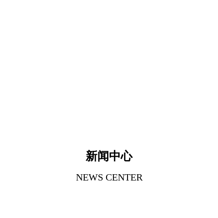
新闻中心
NEWS CENTER