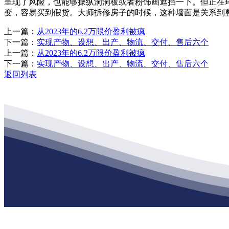
呈现了风险，也能够操纵洞洞板或者粉饰画遮挡一下。但正在
变，容易买到假货。大师拆修房子的时候，这种墙面是关系到
上一篇：
从2023年的6.2万限价盈利被疯
下一篇：
实现产物、设想、出产、物流、交付、售后六个
上一篇：
从2023年的6.2万限价盈利被疯
下一篇：
实现产物、设想、出产、物流、交付、售后六个
返回列表